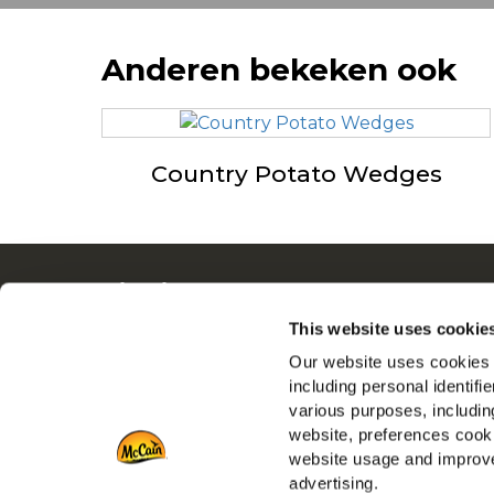
Anderen bekeken ook
Country Potato Wedges
Navigatie
Ove
Producten
Driv
This website uses cookie
Recepten
Ban
Our website uses cookies a
Merken
Veel
including personal identifi
various purposes, including
Inspiratie
Die
website, preferences cooki
Downloads
Retai
website usage and improve
Contact
advertising.
Port