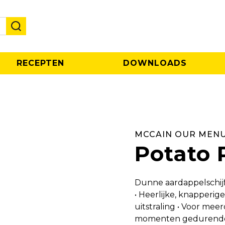
RECEPTEN
DOWNLOADS
MCCAIN OUR MENU
Potato 
Dunne aardappelschijf
• Heerlijke, knapperig
uitstraling • Voor mee
momenten gedurende de