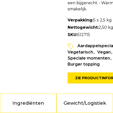
een bijgerecht. • War
smakelijk.
Verpakking:
5 x 2,5 kg
Nettogewicht:
2,50 k
SKU:
512715
Aardappelspecial
Vegetarisch
Vegan
Speciale momenten
Burger topping
ZIE PRODUCTINFO
Ingrediënten
Gewicht/Logistiek