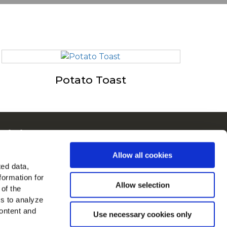
Potato Toast
ain in Europa
kijk alle landen
Allow all cookies
ted data,
d ons op
formation for
Allow selection
 of the
es to analyze
ontent and
Use necessary cookies only