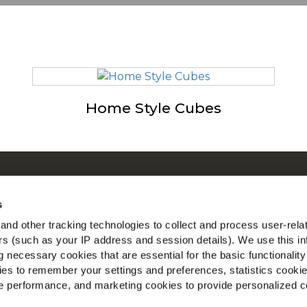
Home Style Cubes
r ons
McC
en by Our Roots
Be
s
en
nd other tracking technologies to collect and process user-rela
Vin
gestelde vragen
ers (such as your IP address and session details). We use this in
 necessary cookies that are essential for the basic functionality
nst
es to remember your settings and preferences, statistics cooki
l
 performance, and marketing cookies to provide personalized c
aal voor Landbouwers