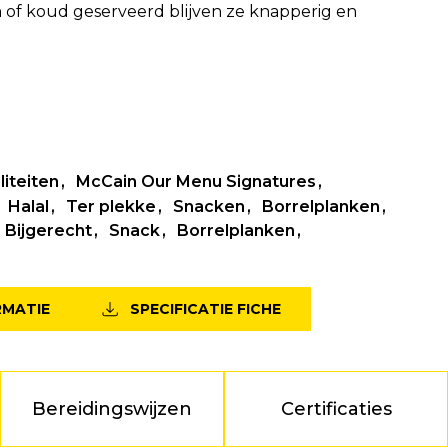
m of koud geserveerd blijven ze knapperig en
g
iteiten
McCain Our Menu Signatures
Halal
Ter plekke
Snacken
Borrelplanken
Bijgerecht
Snack
Borrelplanken
RMATIE
SPECIFICATIE FICHE
Bereidingswijzen
Certificaties