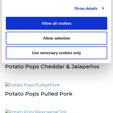
Verpak de friet voor bezorging/afhaal of
serveer de friet aan tafel in je zaak.
Show details
Allow all cookies
Anderen bekeken
Allow selection
ook
Use necessary cookies only
Potato Pops Cheddar & Jalapeños
Potato Pops Pulled Pork