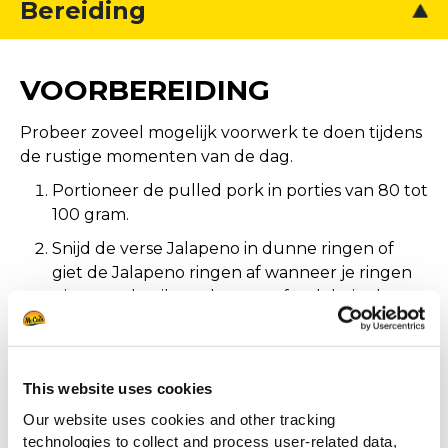
Bereiding
VOORBEREIDING
Probeer zoveel mogelijk voorwerk te doen tijdens
de rustige momenten van de dag.
Portioneer de pulled pork in porties van 80 tot
100 gram.
Snijd de verse Jalapeno in dunne ringen of
giet de Jalapeno ringen af wanneer je ringen
uit pot gebruikt en bewaar afgedekt in de
koeling of saladiere.
Snijd een of meerdere bosuien in dunne
ringen en bewaar afgedekt in de koeling of
This website uses cookies
saladiere.
Our website uses cookies and other tracking
Hak de verse koriander fijn.
technologies to collect and process user-related data,