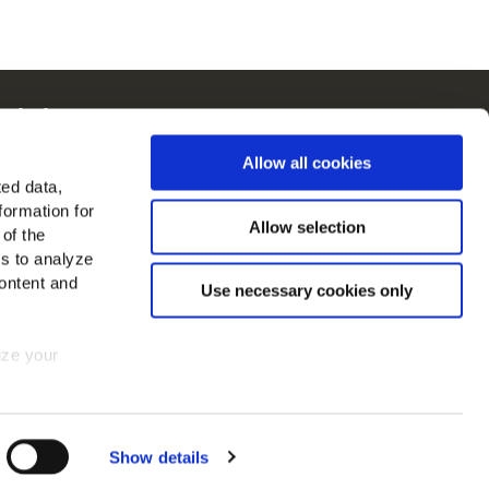
ain in Europa
kijk alle landen
Allow all cookies
ted data,
d ons op
formation for
Allow selection
 of the
es to analyze
ontent and
Use necessary cookies only
mize your
 consent at
Show details