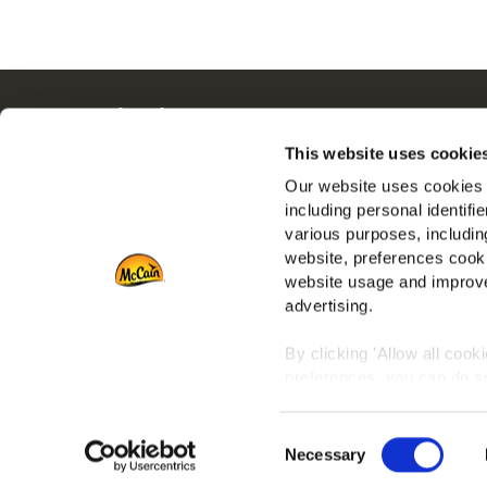
Navigatie
Ove
Producten
Driv
This website uses cookie
Recepten
Ban
Our website uses cookies a
Merken
Veel
including personal identifi
various purposes, including
Inspiratie
Die
website, preferences cooki
Downloads
Retai
website usage and improve
Contact
advertising.
Port
By clicking 'Allow all cook
preferences, you can do so
To learn more about our co
Consent
any time by clicking on the
Necessary
Selection