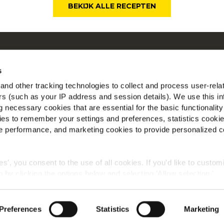
BEKIJK ALLE RECEPTEN
r ons
McC
en by Our Roots
Be
s
en
nd other tracking technologies to collect and process user-rela
Vin
gestelde vragen
ers (such as your IP address and session details). We use this in
 necessary cookies that are essential for the basic functionality
nst
es to remember your settings and preferences, statistics cooki
l
 performance, and marketing cookies to provide personalized c
aal voor Landbouwers
ies', you consent to the use of all cookies. If you'd like to custo
 by clicking the options below and selecting 'Allow selection.'
Wereldwijd privacybeleid
Wettelijke informatie
Cookies
okies, click on "Show details." You can withdraw or modify your
 "Cookies" link in the footer of the page.
©2026 McCain® Foods Limited | All rights reserved
Preferences
Statistics
Marketing