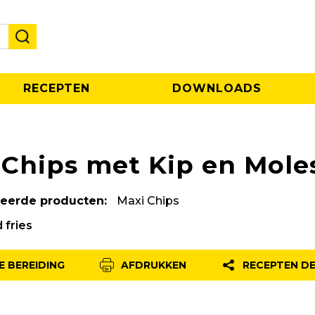
RECEPTEN
DOWNLOADS
 Chips met Kip en Mole
teerde producten:
Maxi Chips
 fries
E BEREIDING
AFDRUKKEN
RECEPTEN D