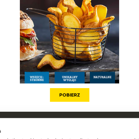
POBIERZ
O McCain
McCain w
s
Kariera
Zobacz w