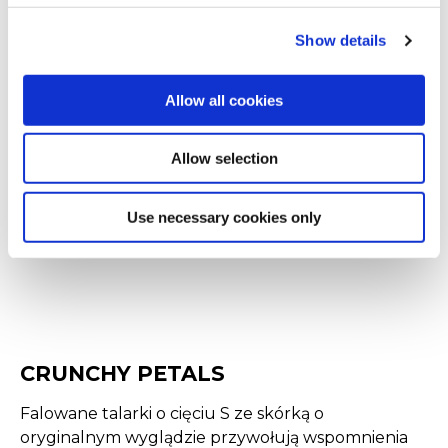
ziemniaczane, które na długo pozostają gorące i
chrupiące!
Show details
Allow all cookies
CRISPERS
Wypróbuj Crispers - unikalny kształt w kształcie
Allow selection
litery V, intensywny smak ziemniaków, super
chrupiąca panierka, nieszablonowa tekstura -
Use necessary cookies only
czego jeszcze potrzeba klientom, aby wracali do
Twjego lokalu?
CRUNCHY PETALS
Falowane talarki o cięciu S ze skórką o
oryginalnym wyglądzie przywołują wspomnienia