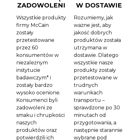
ZADOWOLENI
W DOSTAWIE
Wszystkie produkty
Rozumiemy, jak
firmy McCain
ważne jest, aby
zostały
jakość dobrych
przetestowane
produktów została
przez 60
utrzymana w
konsumentów w
dostawie. Dlatego
niezależnym
wszystkie nasze
instytucie
produkty zostały
badawczym* i
przetestowane w
zostały bardzo
trudnych
wysoko ocenione.
warunkach
Konsumenci byli
transportu –
zadowoleni ze
sprawdzone po 30
smaku i chrupkości
minutach od
naszych
przygotowania, a
produktów oraz
następnie starannie
potwierdzili ich
wybrane pod