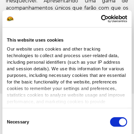
inesquecível. Apresentando uma gama de
acompanhamentos únicos que farão com que os
seus clientes voltem para mais.
Os seus clientes merecem o melhor, e na McCain ®
FoodService Solutions estamos aqui para o ajudar
This website uses cookies
a exceder as expectativas com a nossa gama única
de batatas fritas e especialidades.
Our website uses cookies and other tracking
technologies to collect and process user-related data,
including personal identifiers (such as your IP address
and session details). We use this information for various
SOLICITAR CONTACTO
purposes, including necessary cookies that are essential
for the basic functionality of the website, preferences
cookies to remember your settings and preferences,
statistics cookies to analyze website usage and improve
performance, and marketing cookies to provide
Está à procura de algo novo e
personalized content and advertising.
especial para melhorar o seu
Consent
menu?
By clicking 'Allow all cookies', you consent to the use of
Necessary
Selection
all cookies. If you'd like to customize your preferences,