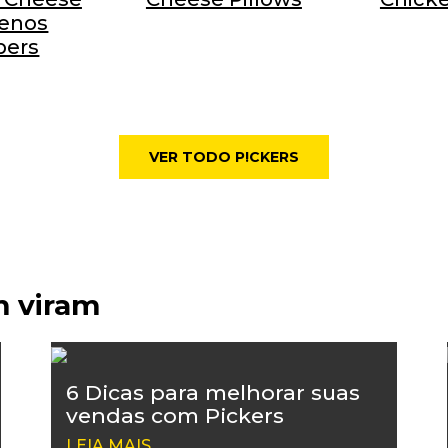
penos
pers
VER TODO P!CKERS
m viram
6 Dicas para melhorar suas
vendas com Pickers
LEIA MAIS