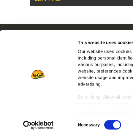
Navigation
S
This website uses cookie
Produtos
I
Our website uses cookies a
Receitas
E
including personal identifi
Marcas
F
various purposes, including
Inspiração
website, preferences cooki
Descarregamentos
website usage and improve
advertising.
Contacto
By clicking 'Allow all cook
preferences, you can do so
To learn more about our co
Consent
any time by clicking on the
Necessary
Selection