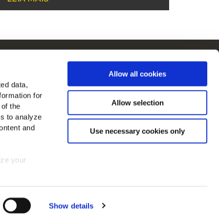
cCain na Europa
Allow all cookies
Ver todos os países
ted data,
formation for
Allow selection
 of the
es to analyze
ontent and
Use necessary cookies only
mize your
 consent at
Show details