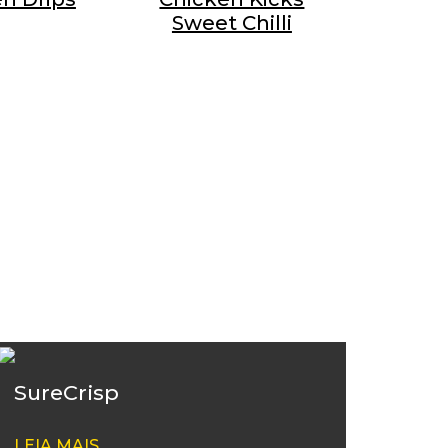
Sweet Chilli
S
SureCrisp
LEIA MAIS