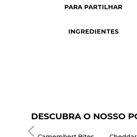
PARA PARTILHAR
INGREDIENTES
DESCUBRA O NOSSO P
n Rings
Camembert Bites
Cheddar