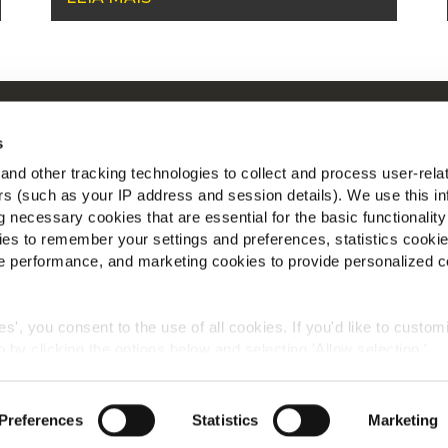
obre a McCain
M
s
nspirados Pelas Nossas Raízes
nd other tracking technologies to collect and process user-rela
mprego
ers (such as your IP address and session details). We use this in
AQ
 necessary cookies that are essential for the basic functionality
es to remember your settings and preferences, statistics cooki
 performance, and marketing cookies to provide personalized c
ies', you consent to the use of all cookies. If you'd like to custo
 by clicking the options below and selecting 'Allow selection.'
Política Global de Privacidade
Informação Legal
Cookies
okies, click on "Show details." You can withdraw or modify your
 "Cookies" link in the footer of the page.
©2026 McCain® Foods Limited | All rights reserved
Preferences
Statistics
Marketing