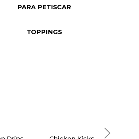
PARA PETISCAR
TOPPINGS
n Drips
Chicken Kicks
Crisp