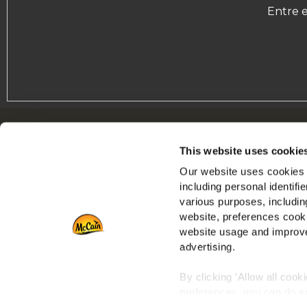
Entre 
Navigation
S
This website uses cookie
Produtos
I
Our website uses cookies a
Receitas
E
including personal identifi
Marcas
F
various purposes, including
Inspiração
website, preferences cooki
Descarregamentos
website usage and improve
advertising.
Contacto
By clicking 'Allow all cook
preferences, you can do so