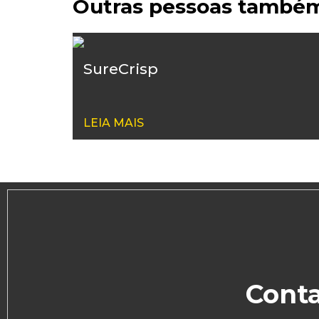
Outras pessoas també
SureCrisp
LEIA MAIS
Conta