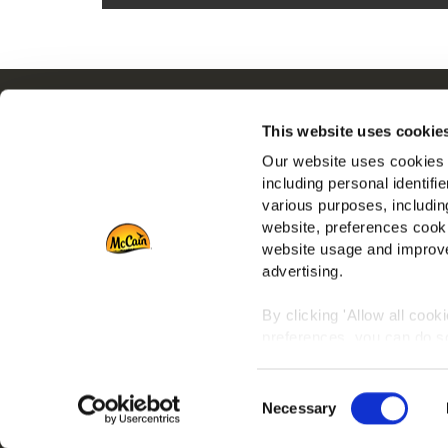
Navigation
This website uses cookie
Produkter
D
Our website uses cookies a
Recept
including personal identifi
Varumärken
various purposes, including
Inspiration
website, preferences cooki
Downloads
website usage and improve
advertising.
Kontakta oss
By clicking 'Allow all cook
preferences, you can do so
To learn more about our co
Consent
any time by clicking on the
Necessary
Selection
For additional information