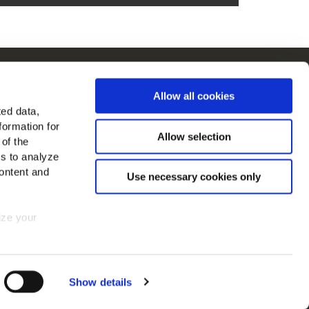
ain i Europa
Allow all cookies
a alla länder
ted data,
formation for
 oss
Allow selection
 of the
es to analyze
ontent and
Use necessary cookies only
mize your
 consent at
Show details