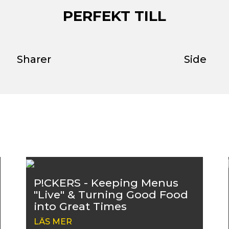
PERFEKT TILL
Sharer
Side
P!CKERS - Keeping Menus
"Live" & Turning Good Food
into Great Times
LÄS MER