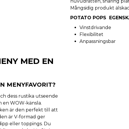
huvudrätten, sharing pla
Mångsidig produkt älska
POTATO POPS EGENSK
Vinstdrivande
Flexibilitet
Anpassningsbar
MENY MED EN
EN MENYFAVORIT?
och dess rustika utseende
nyn en WOW-känsla.
ken är den perfekt till att
t den är V-formad ger
ipp eller toppings. Du