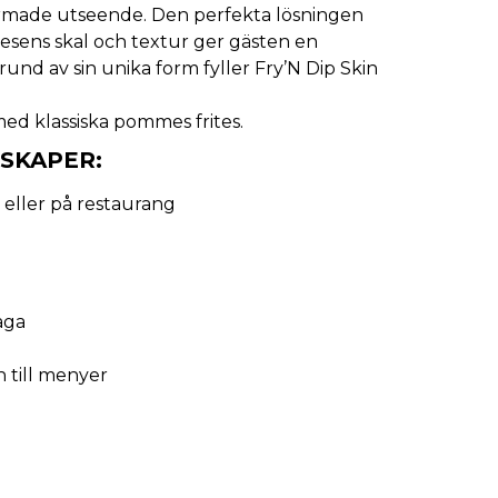
made utseende. Den perfekta lösningen
tesens skal och textur ger gästen en
und av sin unika form fyller Fry’N Dip Skin
med klassiska pommes frites.
SKAPER:
g eller på restaurang
aga
 till menyer