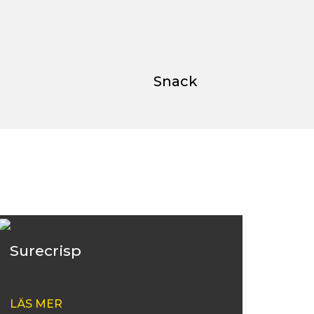
Snack
Surecrisp
LÄS MER