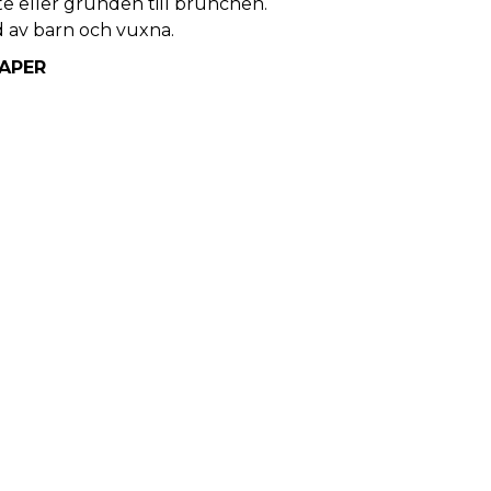
te eller grunden till brunchen.
d av barn och vuxna.
APER