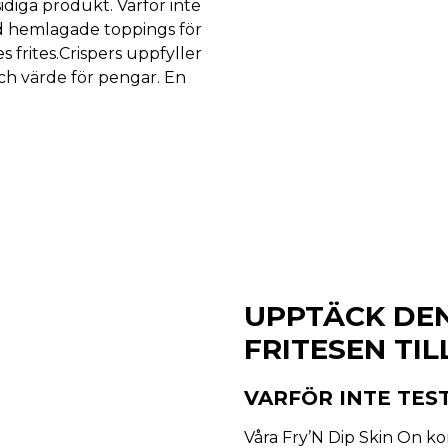
diga produkt. Varför inte
d hemlagade toppings för
s frites.Crispers uppfyller
och värde för pengar. En
UPPTÄCK DE
FRITESEN TIL
VARFÖR INTE TES
Våra Fry’N Dip Skin On ko