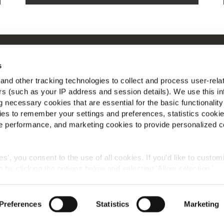
Om McCain
McC
s
riven by Our Roots
Vis
nd other tracking technologies to collect and process user-rela
Jobb
ers (such as your IP address and session details). We use this in
Följ
FAQ
 necessary cookies that are essential for the basic functionality
es to remember your settings and preferences, statistics cooki
 performance, and marketing cookies to provide personalized c
ies', you consent to the use of all cookies. If you'd like to custo
 by clicking the options below and selecting 'Allow selection.'
Global integritetspolicy
Villkor
Cookies
okies, click on "Show details." You can withdraw or modify your
 "Cookies" link in the footer of the page.
©2026 McCain® Foods Limited | All rights reserved
Preferences
Statistics
Marketing
, you can view our
Global Privacy Policy
and
Cookie Policy
.