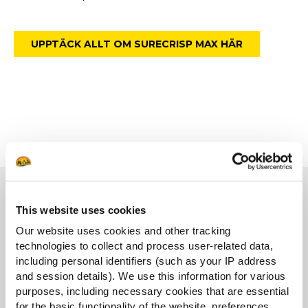
UPPTÄCK ALLT OM SURECRISP MAX HÄR
This website uses cookies
Our website uses cookies and other tracking
SureCrisp
technologies to collect and process user-related data,
including personal identifiers (such as your IP address
and session details). We use this information for various
Fokusera på en fantastisk kundupplevelse genom
purposes, including necessary cookies that are essential
konsekvent hög kvalitet
for the basic functionality of the website, preferences