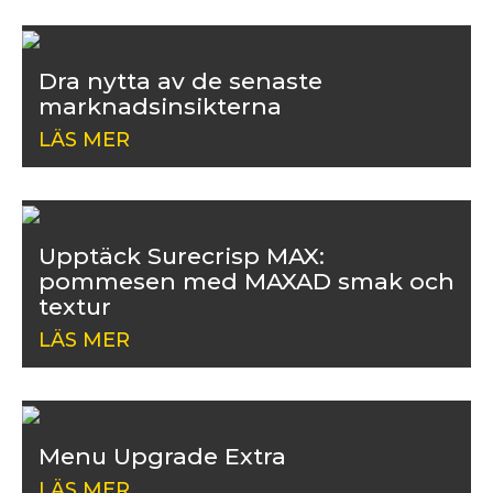
Dra nytta av de senaste
marknadsinsikterna
LÄS MER
Upptäck Surecrisp MAX:
pommesen med MAXAD smak och
textur
LÄS MER
Menu Upgrade Extra
LÄS MER