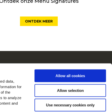
Ontdek onze Menu Signatures
ONTDEK MEER
ch
Allow all cookies
in in Europa
ted data,
formation for
jk alle landen
Allow selection
 of the
es to analyze
ons op
ontent and
Use necessary cookies only