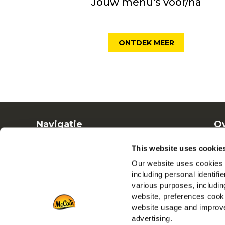
Jouw menu's voor/na
ONTDEK MEER
Navigatie
Ov
Producten
Ba
This website uses cookie
Recepten
Ve
Our website uses cookies a
Merken
including personal identifi
Inspiratie
various purposes, including
Downloads
website, preferences cooki
Contact
website usage and improve
advertising.