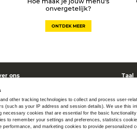
Hoe maak je jouw menu's
onvergetelijk?
ONTDEK MEER
er ons
Taal
nen
Dut
s
elgestelde vragen
McCa
nd other tracking technologies to collect and process user-rela
ers (such as your IP address and session details). We use this in
Beki
 necessary cookies that are essential for the basic functionality
es to remember your settings and preferences, statistics cooki
Vind 
 performance, and marketing cookies to provide personalized c