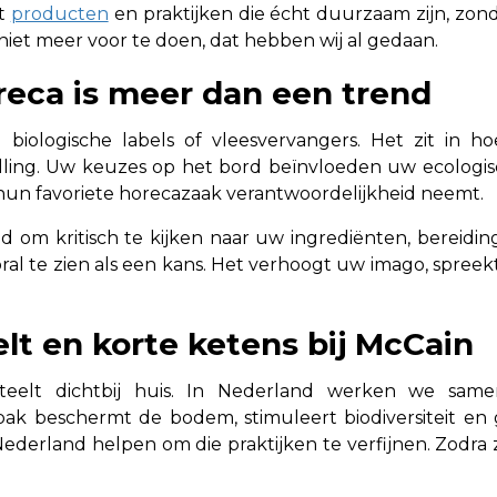
et
producten
en praktijken die écht duurzaam zijn, zonde
iet meer voor te doen, dat hebben wij al gedaan.
eca is meer dan een trend
iologische labels of vleesvervangers. Het zit in ho
lling. Uw keuzes op het bord beïnvloeden uw ecologi
 hun favoriete horecazaak verantwoordelijkheid neemt.
d om kritisch te kijken naar uw ingrediënten, bereidi
ooral te zien als een kans. Het verhoogt uw imago, spree
t en korte ketens bij McCain
eelt dichtbij huis. In Nederland werken we same
k beschermt de bodem, stimuleert biodiversiteit en 
ederland helpen om die praktijken te verfijnen. Zodra 