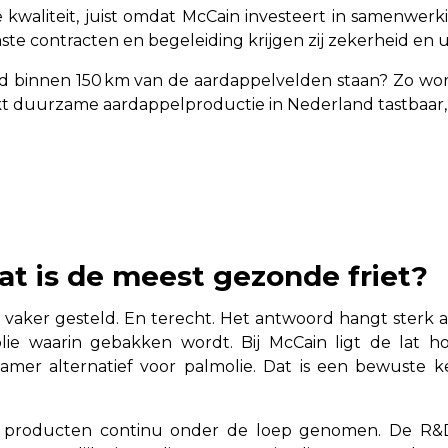
e kwaliteit, juist omdat McCain investeert in samenwerk
te contracten en begeleiding krijgen zij zekerheid en u
ijd binnen 150 km van de aardappelvelden staan? Zo word
kt duurzame aardappelproductie in Nederland tastbaar,
at is de meest gezonde friet?
s vaker gesteld. En terecht. Het antwoord hangt sterk
ie waarin gebakken wordt. Bij McCain ligt de lat 
er alternatief voor palmolie. Dat is een bewuste keu
 producten continu onder de loep genomen. De R&D‑a