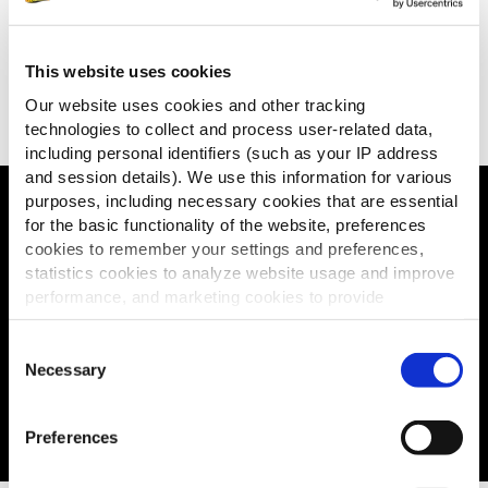
KIES PERSONALISE YOUR
MEAL VOOR EEN VERLANGEN OM
ANDERS TE ZIJN
This website uses cookies
Klanten willen nieuwe, opwindende bijgerechten
Our website uses cookies and other tracking
technologies to collect and process user-related data,
om hun maaltijd te personaliseren
including personal identifiers (such as your IP address
and session details). We use this information for various
purposes, including necessary cookies that are essential
P!CKERS
for the basic functionality of the website, preferences
cookies to remember your settings and preferences,
statistics cookies to analyze website usage and improve
Draait om het maximaliseren van uw
performance, and marketing cookies to provide
personalized content and advertising.
inkomsten met originele en
Consent
innovatieve kanten & snacks waar uw
By clicking 'Allow all cookies', you consent to the use of
Necessary
Selection
klanten dol op zijn.
all cookies. If you'd like to customize your preferences,
Bekijk hoeveel extra winst u kunt
you can do so by clicking the options below and selecting
maken dankzij onze winstcalculator:
Preferences
'Allow selection.'
To learn more about our cookies, click on "Show details."