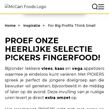
BEREKEN MIJN WINST
Home
Inspiratie
For Big Profits Think Small
PROEF ONZE
HEERLIJKE SELECTIE
P!CKERS FINGERFOOD!
Bijzonder lekkere
vlees
,
kaas
en
vega
appetizers
waarmee je eindeloos kunt variëren. Met P!CKERS
spreek je perfect de jongere doelgroep aan die
bewuster wil genieten, bijvoorbeeld in de middag
of later op de avond. Deze invulling van je rustige
uren levert je direct
extra omzet
op.