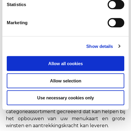
Statistics
You can withdraw or modify your consent at any time by
clicking on the "Cookies" link in the footer of the page.
Marketing
For additional information, you can view our
Global
Privacy Policy
and
Cookie Policy
.
Show details
Allow all cookies
Allow selection
Een winstgevend menu moet bestaan uit ten
minste één item in de 3 belangrijkste gewenste
Use necessary cookies only
gebieden. Daarom hebben we een
categorieassortiment gecreëerd dat kan helpen bij
het opbouwen van uw menukaart en grote
winsten en aantrekkingskracht kan leveren.