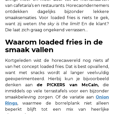
van cafetaria’s en restaurants. Horecaondernemers
ontdekken dagelijks bijzonder lekkere
smaaksensaties. Voor loaded fries is niets te gek,
want zij weten:
the sky is the limit
! En de klant?
Die laat zich graag ongekend verrassen…
Waarom loaded fries in de
smaak vallen
Kortgeleden wist de horecawereld nog niets af
van het concept loaded fries. Dat is best opvallend,
want met snacks wordt al langer veelvuldig
geëxperimenteerd. Hierbij kun je bijvoorbeeld
denken aan
de P!CKERS van McCain
,
die
inmiddels op vele terrastafels voor een bijzonder
smaakbeleving zorgen. Of de variatie aan
Onion
Rings
,
waarmee de borrelplank niet alleen
beperkt blijft tot een mix van heerlijke