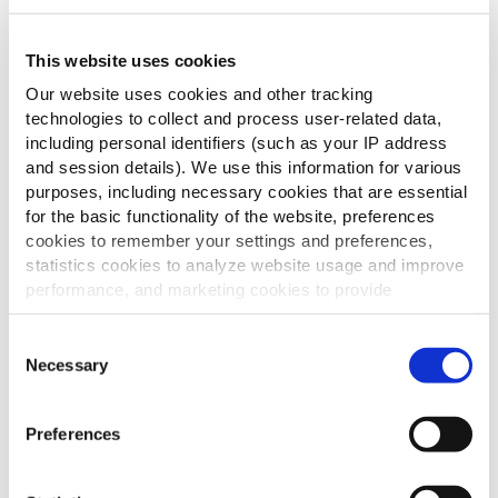
Om jou alvast te inspireren voor loaded fries, delen
This website uses cookies
we hieronder een van onze eigen verbluffende
Our website uses cookies and other tracking
recepten. De McCain Crispers Topped Chilli is een
technologies to collect and process user-related data,
ware aanvulling op iedere menukaart en
including personal identifiers (such as your IP address
eenvoudig klaar te maken.
and session details). We use this information for various
purposes, including necessary cookies that are essential
Ingrediënten:
for the basic functionality of the website, preferences
cookies to remember your settings and preferences,
McCain Crispers
statistics cookies to analyze website usage and improve
Tomaten
performance, and marketing cookies to provide
Rode uien
personalized content and advertising.
Knoflookteentjes
Consent
Jalapeno pepers
By clicking 'Allow all cookies', you consent to the use of
Necessary
Selection
Bleekselderij
all cookies. If you'd like to customize your preferences,
you can do so by clicking the options below and selecting
Kleine groene peper
Preferences
'Allow selection.'
Eén theelepel suiker
Eén theelepel azijn
To learn more about our cookies, click on "Show details."
Olijfolie