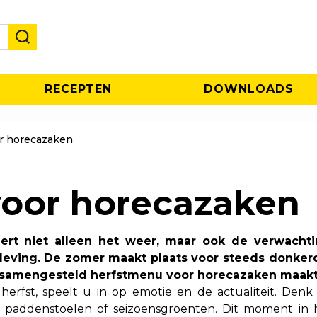
RECEPTEN
DOWNLOADS
r horecazaken
oor horecazaken
dert niet alleen het weer, maar ook de verwachti
eleving. De zomer maakt plaats voor steeds donker
 samengesteld herfstmenu voor horecazaken maakt 
herfst, speelt u in op emotie en de actualiteit. De
d, paddenstoelen of seizoensgroenten. Dit moment in