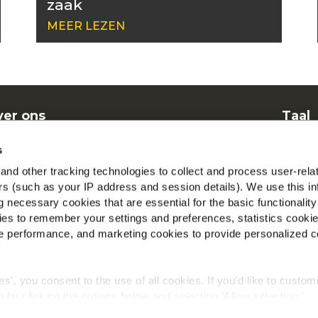
zaak
MEER LEZEN
er ons
Taal
nen
Dut
s
elgestelde vragen
McCa
nd other tracking technologies to collect and process user-rela
ers (such as your IP address and session details). We use this in
Beki
 necessary cookies that are essential for the basic functionality
es to remember your settings and preferences, statistics cooki
Vind 
 performance, and marketing cookies to provide personalized c
ies', you consent to the use of all cookies. If you'd like to custo
 by clicking the options below and selecting 'Allow selection.'