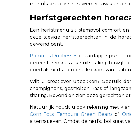
menukaart te vernieuwen en uw klanten o
Herfstgerechten horeca
Een herfstmenu zit stampvol comfort en k
deze stevige herfstgerechten in de horec
gewend bent.
Pommes Duchesses
of aardappelpuree com
gerecht een klassieke uitstraling, terwij
goed als herfstgerecht: krokant van buiten
Wilt u creatiever uitpakken? Gebruik d
champignons, gesmolten kaas of langzaam 
sharing. Bovendien zien deze gerechten er o
Natuurlijk houdt u ook rekening met klan
Corn Tots
,
Tempura Green Beans
of
Oni
alternatieven. Omdat de herfst bol staat v