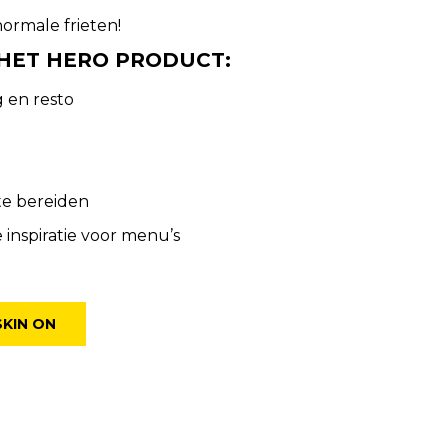
ormale frieten!
HET HERO PRODUCT:
g en resto
te bereiden
nspiratie voor menu’s
SKIN ON