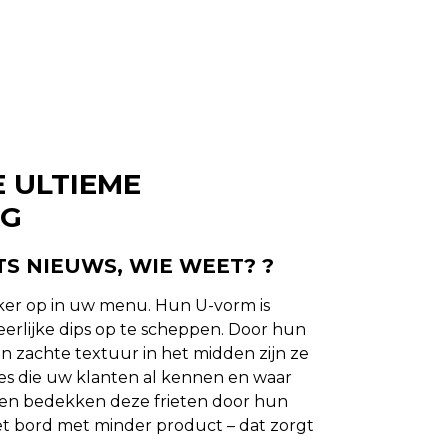
E ULTIEME
NG
TS NIEUWS, WIE WEET? ?
eker op in uw menu. Hun U-vorm is
erlijke dips op te scheppen. Door hun
en zachte textuur in het midden zijn ze
jes die uw klanten al kennen en waar
ien bedekken deze frieten door hun
t bord met minder product – dat zorgt