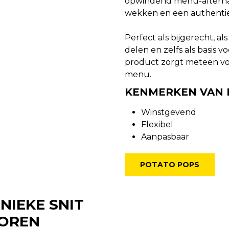
opwindend menu-alternat
wekken en een authentiek
Perfect als bijgerecht, al
delen en zelfs als basis 
product zorgt meteen voo
menu.
KENMERKEN VAN 
Winstgevend
Flexibel
Aanpasbaar
POTATO POPS
NIEKE SNIT
COREN