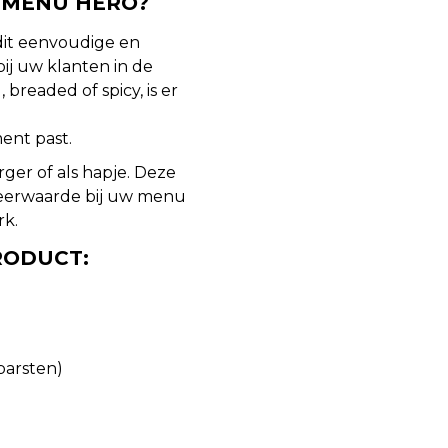
N MENU HERO?
dit eenvoudige en
ij uw klanten in de
breaded of spicy, is er
ent past.
rger of als hapje. Deze
eerwaarde bij uw menu
rk.
RODUCT:
barsten)