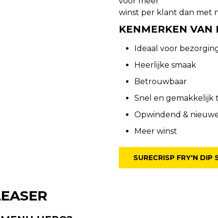
voor meer
winst per klant dan met n
KENMERKEN VAN 
Ideaal voor bezorgin
Heerlijke smaak
Betrouwbaar
Snel en gemakkelijk 
Opwindend & nieuwe i
Meer winst
SURECRISP FRY'N DIP 
LEASER