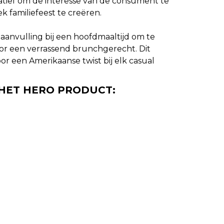
ief om de interesse van de consument te
 familiefeest te creëren.
s aanvulling bij een hoofdmaaltijd om te
voor een verrassend brunchgerecht. Dit
r een Amerikaanse twist bij elk casual
HET HERO PRODUCT: