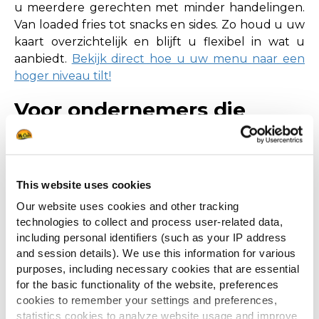
u meerdere gerechten met minder handelingen.
Van loaded fries tot snacks en sides. Zo houd u uw
kaart overzichtelijk en blijft u flexibel in wat u
aanbiedt.
Bekijk direct hoe u uw menu naar een
hoger niveau tilt!
Voor ondernemers die
vooruit willen
Als u wilt groeien, maakt u bewuste keuzes in wat
u gebruikt. U kiest voor producten die u helpen
This website uses cookies
om uw niveau vast te houden en uw zaak sterker
Our website uses cookies and other tracking
neer te zetten. Producten die kloppen in de
technologies to collect and process user-related data,
praktijk en die bijdragen aan hoe klanten u
including personal identifiers (such as your IP address
ervaren.
and session details). We use this information for various
purposes, including necessary cookies that are essential
Daarom kiezen horecaondernemers voor McCain:
for the basic functionality of the website, preferences
cookies to remember your settings and preferences,
Betrouwbare kwaliteit, elke dag opnieuw
statistics cookies to analyze website usage and improve