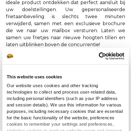
ideale product ontdekken dat perfect aansluit bij
uw doelstellingen. Uw gepersonaliseerde
frietaanbeveling is slechts twee minuten
verwijderd, samen met een exclusieve brochure
die we naar uw mailbox versturen. Laten we
samen uw frietjes naar nieuwe hoogten tillen en
laten uitblinken boven de concurrentie!
This website uses cookies
Our website uses cookies and other tracking
technologies to collect and process user-related data,
Anderen bekeken ook
including personal identifiers (such as your IP address
and session details). We use this information for various
purposes, including necessary cookies that are essential
for the basic functionality of the website, preferences
cookies to remember your settings and preferences,
KLAAR VOOR DE VERANDERENDE
statistics cookies to analyze website usage and improve