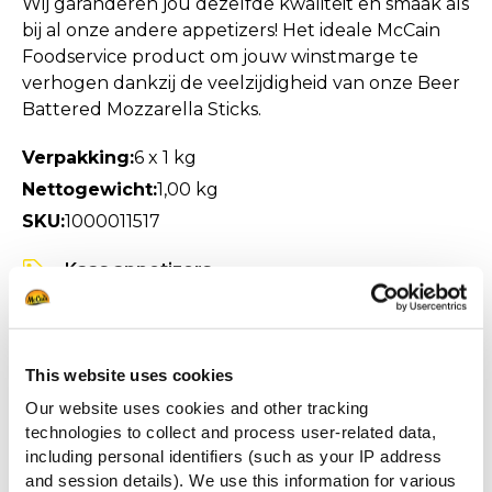
Wij garanderen jou dezelfde kwaliteit en smaak als
bij al onze andere appetizers! Het ideale McCain
Foodservice product om jouw winstmarge te
verhogen dankzij de veelzijdigheid van onze Beer
Battered Mozzarella Sticks.
Verpakking:
6 x 1 kg
Nettogewicht:
1,00 kg
SKU:
1000011517
Kaas appetizers
Cheese Pickers by McCain
Good to Go
Ter plekke
Afhaal
Snacken
Borrelplanken
Snack
Borrelplanken
Burger topping
This website uses cookies
ZIE PRODUCTINFORMATIE
Our website uses cookies and other tracking
technologies to collect and process user-related data,
SPECIFICATIE FICHE
including personal identifiers (such as your IP address
and session details). We use this information for various