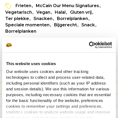
Frieten
McCain Our Menu Signatures
Vegetarisch
Vegan
Halal
Gluten vrij
Ter plekke
Snacken
Borrelplanken
Speciale momenten
Bijgerecht
Snack
Borrelplanken
ZIE PRODUCTINFORMATIE
SPECIFICATIE FICHE
This website uses cookies
Our website uses cookies and other tracking
Voordeel
technologies to collect and process user-related data,
including personal identifiers (such as your IP address
Nutritionele informatie
and session details). We use this information for various
purposes, including necessary cookies that are essential
Ingrediënten
for the basic functionality of the website, preferences
cookies to remember your settings and preferences,
Gewicht/Logistiek
statistics cookies to analyze website usage and improve
performance, and marketing cookies to provide