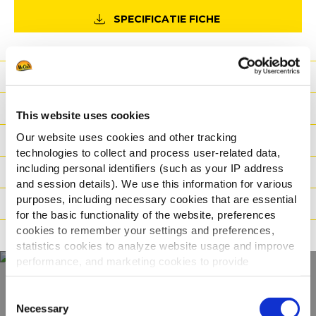
SPECIFICATIE FICHE
Voordeel
Nutritionele informatie
This website uses cookies
Our website uses cookies and other tracking
Ingrediënten
technologies to collect and process user-related data,
including personal identifiers (such as your IP address
Gewicht/Logistiek
and session details). We use this information for various
purposes, including necessary cookies that are essential
Bereidingswijzen
for the basic functionality of the website, preferences
cookies to remember your settings and preferences,
Certificaties
statistics cookies to analyze website usage and improve
performance, and marketing cookies to provide
personalized content and advertising.
Consent
Ontdek ons volledige
By clicking 'Allow all cookies', you consent to the use of
Necessary
Selection