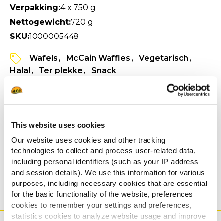
Verpakking:
4 x 750 g
Nettogewicht:
720 g
SKU:
1000005448
Wafels
McCain Waffles
Vegetarisch
Halal
Ter plekke
Snack
ZIE PRODUCTINFORMATIE
SPECIFICATIE FICHE
This website uses cookies
Our website uses cookies and other tracking
technologies to collect and process user-related data,
Voordeel
including personal identifiers (such as your IP address
and session details). We use this information for various
Nutritionele informatie
purposes, including necessary cookies that are essential
for the basic functionality of the website, preferences
Ingrediënten
cookies to remember your settings and preferences,
statistics cookies to analyze website usage and improve