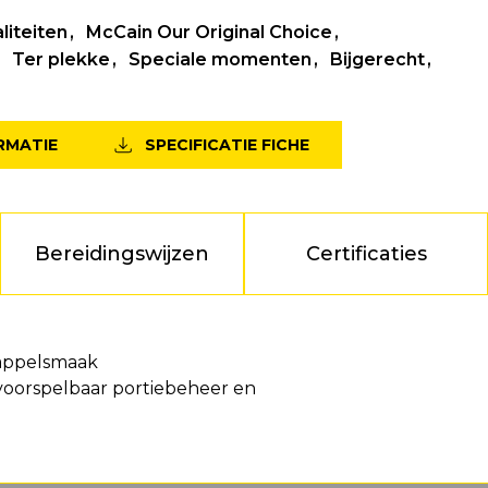
liteiten
McCain Our Original Choice
Ter plekke
Speciale momenten
Bijgerecht
RMATIE
SPECIFICATIE FICHE
Bereidingswijzen
Certificaties
dappelsmaak
voorspelbaar portiebeheer en