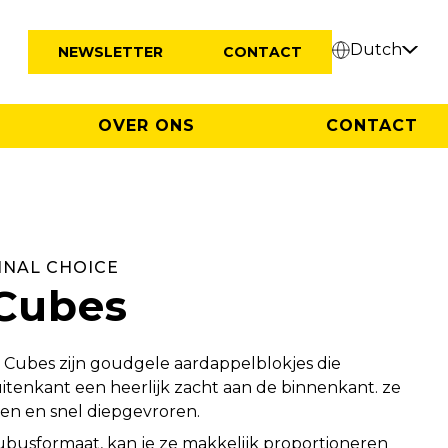
Dutch
NEWSLETTER
CONTACT
OVER ONS
CONTACT
INAL CHOICE
 Cubes
 Cubes zijn goudgele aardappelblokjes die
uitenkant een heerlijk zacht aan de binnenkant. ze
en en snel diepgevroren.
busformaat, kan je ze makkelijk proportioneren