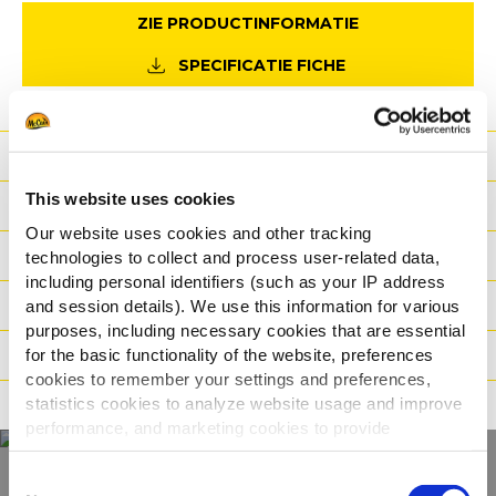
ZIE PRODUCTINFORMATIE
SPECIFICATIE FICHE
Voordeel
This website uses cookies
Nutritionele informatie
Our website uses cookies and other tracking
Ingrediënten
technologies to collect and process user-related data,
including personal identifiers (such as your IP address
Gewicht/Logistiek
and session details). We use this information for various
purposes, including necessary cookies that are essential
Bereidingswijzen
for the basic functionality of the website, preferences
cookies to remember your settings and preferences,
statistics cookies to analyze website usage and improve
Certificaties
performance, and marketing cookies to provide
personalized content and advertising.
Consent