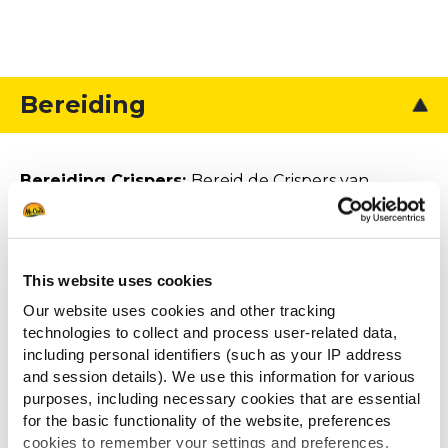
Bereiding
Bereiding Crispers:
Bereid de Crispers van
McCain volgens de instructies op de verpakking.
Kip
Kruid de kip met een snuf zeezout en
This website uses cookies
versgemalen zwarte peper.
Our website uses cookies and other tracking
Verhit de olie in een pan op hoog vuur. Leg de
technologies to collect and process user-related data,
kip met de huidzijde naar beneden en bak 2
including personal identifiers (such as your IP address
and session details). We use this information for various
minuten.
purposes, including necessary cookies that are essential
Zet het vuur middelhoog-hoog en bak de kip
for the basic functionality of the website, preferences
verder, huidzijde naar beneden. Verplaats af
cookies to remember your settings and preferences,