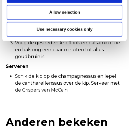
Voeg aan de achtergebleven jus in de
braadslede room en een beetje boter toe.
Allow selection
Verhit olie in een wok of pan op middelhoog
vuur. Bak de sjalotten en cantharellen, breng
Use necessary cookies only
op smaak.
Voeg de gesneden knoflook en balsamico toe
en bak nog een paar minuten tot alles
goudbruin is.
Serveren
Schik de kip op de champagnesaus en lepel
de cantharellensaus over de kip. Serveer met
de Crispers van McCain.
Anderen bekeken