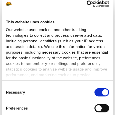
in plakjes. Bak de gehaktburgers.
Volg de gebruiksaanwijzing voor het bereiden van
de Potato Toast.
This website uses cookies
Our website uses cookies and other tracking
Leg op een Potato Toast de gesneden augurken,
technologies to collect and process user-related data,
gehaktburger, de plakjes tomaat en een plakje
including personal identifiers (such as your IP address
kaas.
and session details). We use this information for various
purposes, including necessary cookies that are essential
Voeg wat ketchup toe en dek het af met een
for the basic functionality of the website, preferences
tweede Potato Toast.
cookies to remember your settings and preferences,
statistics cookies to analyze website usage and improve
Tips
performance, and marketing cookies to provide
personalized content and advertising.
Voeg eventueel wat mosterd naar smaak toe.
Consent
Serveer het met Fry’n Dip Fries en gekruide
By clicking 'Allow all cookies', you consent to the use of
Necessary
Selection
salade.
all cookies. If you'd like to customize your preferences,
you can do so by clicking the options below and selecting
Preferences
'Allow selection.'