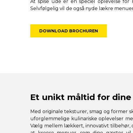
At spise ude er en speciel oplevelse for
Selvfølgelig vil de også nyde lækre menue
DOWNLOAD BROCHUREN
Et unikt måltid for din
Med originale teksturer, smag og former 
uforglemmelige kulinariske oplevelser m
Vælg mellem lækkert, innovativt tilbehør, 
at kreere menuer, som dine gæster vil