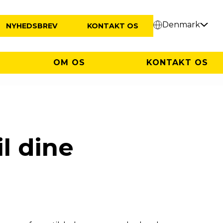
Denmark
NYHEDSBREV
KONTAKT OS
OM OS
KONTAKT OS
l dine