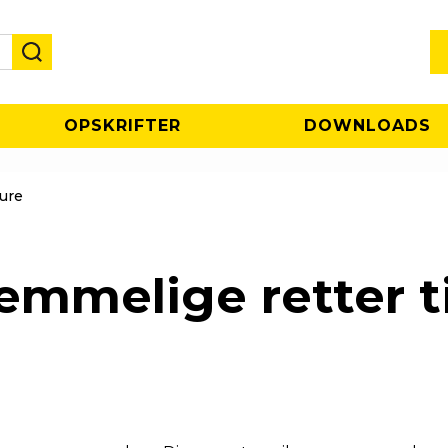
OPSKRIFTER
DOWNLOADS
ure
emmelige retter ti