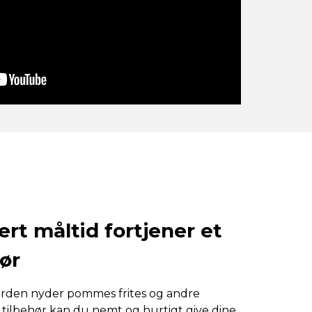
rt måltid fortjener et
ør
erden nyder pommes frites og andre
e tilbehør kan du nemt og hurtigt give dine