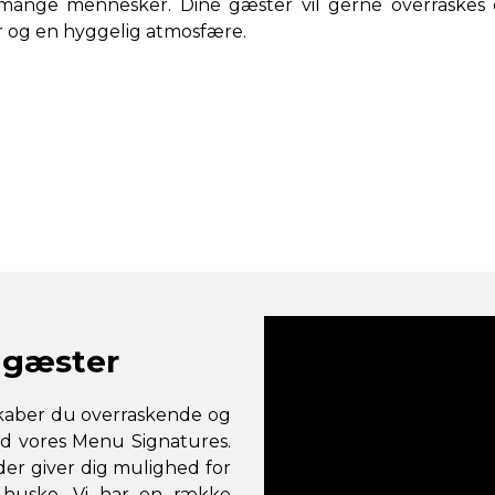
 mange mennesker. Dine gæster vil gerne overraskes 
r og en hyggelig atmosfære.
e gæster
skaber du overraskende og
ed vores Menu Signatures.
der giver dig mulighed for
 huske. Vi har en række