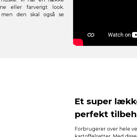
e eller farverigt look.
, men den skal også se
Et super lække
perfekt tilbeh
Forbrugerer over hele v
kartoffelretter. Med diss