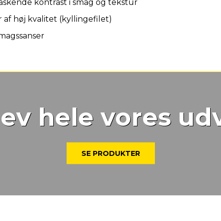
askende kontrast i smag og tekstur
af høj kvalitet (kyllingefilet)
 smagssanser
ev hele vores ud
SE PRODUKTER