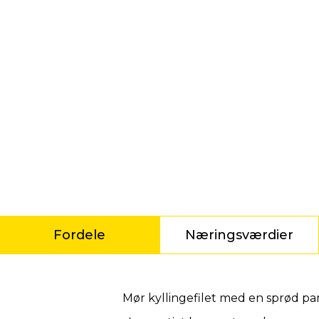
Fordele
Næringsværdier
Fordele
Mør kyllingefilet med en sprød pane