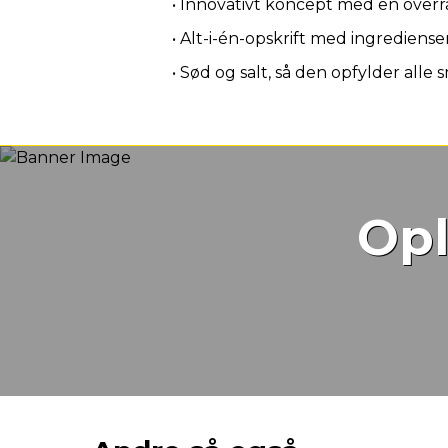
• Innovativt koncept med en overr
• Alt-i-én-opskrift med ingredienser 
• Sød og salt, så den opfylder alle
Opl