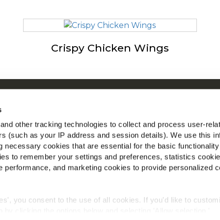
Crispy Chicken Wings
Om McCain
McC
s
Driven by Our Roots
Se
nd other tracking technologies to collect and process user-rela
Jobs
ers (such as your IP address and session details). We use this in
Find
 necessary cookies that are essential for the basic functionality
es to remember your settings and preferences, statistics cooki
 performance, and marketing cookies to provide personalized c
ies', you consent to the use of all cookies. If you'd like to custo
 by clicking the options below and selecting 'Allow selection.'