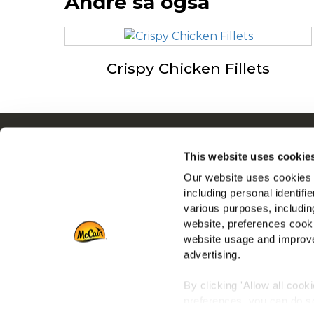
Andre så også
Crispy Chicken Fillets
Navigering
This website uses cookie
Produkter
Our website uses cookies a
Opskrifter
including personal identifi
Mærker
various purposes, including
Inspiration
website, preferences cooki
Downloads
website usage and improve
advertising.
Kontakt Os
By clicking 'Allow all cook
preferences, you can do so