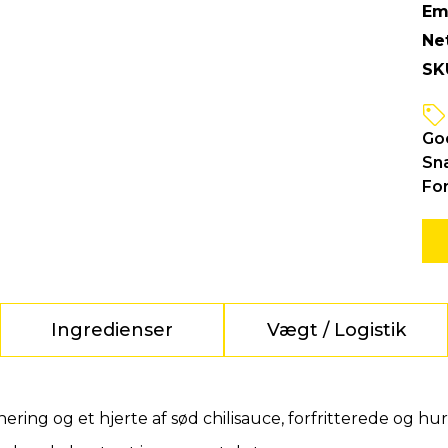
Em
Ne
SK
Go
Sn
For
Ingredienser
Vægt / Logistik
ring og et hjerte af sød chilisauce, forfritterede og hur