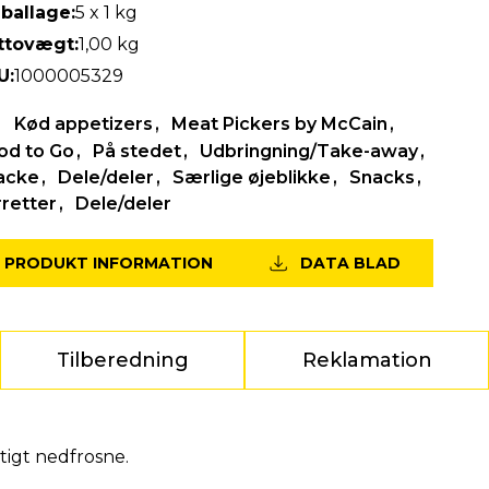
ballage:
5 x 1 kg
ttovægt:
1,00 kg
U:
1000005329
Kød appetizers
Meat Pickers by McCain
od to Go
På stedet
Udbringning/Take-away
acke
Dele/deler
Særlige øjeblikke
Snacks
retter
Dele/deler
PRODUKT INFORMATION
DATA BLAD
Tilberedning
Reklamation
tigt nedfrosne.