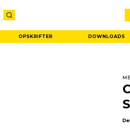
OPSKRIFTER
DOWNLOADS
ME
C
S
De