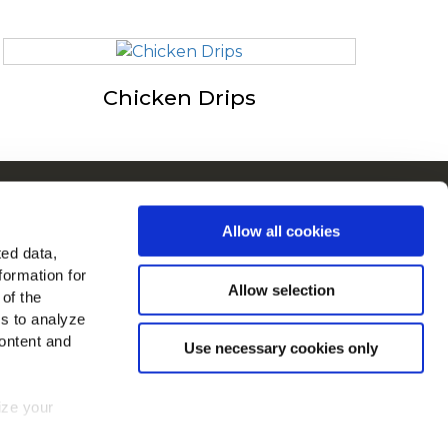
Chicken Drips
ain i Europa
Allow all cookies
 alle lande
ted data,
formation for
 os på
Allow selection
 of the
es to analyze
ontent and
Use necessary cookies only
mize your