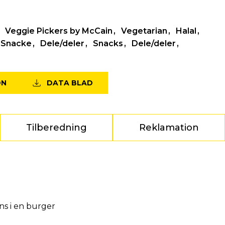
Veggie Pickers by McCain
Vegetarian
Halal
Snacke
Dele/deler
Snacks
Dele/deler
ON
DATA BLAD
Tilberedning
Reklamation
ns i en burger