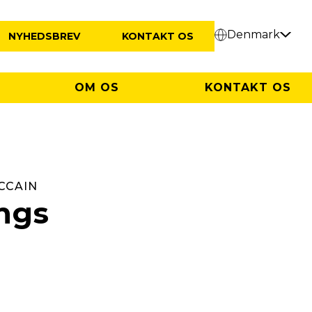
Denmark
NYHEDSBREV
KONTAKT OS
OM OS
KONTAKT OS
CCAIN
ngs