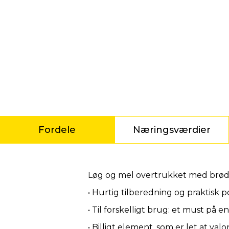
Fordele
Næringsværdier
Fordele
Løg og mel overtrukket med brødk
• Hurtig tilberedning og praktisk 
• Til forskelligt brug: et must på
• Billigt element, som er let at valo