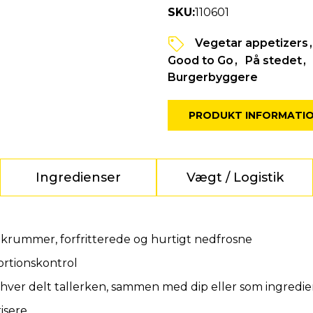
SKU:
110601
Vegetar appetizers
Good to Go
På stedet
Burgerbyggere
PRODUKT INFORMATI
Ingredienser
Vægt / Logistik
rummer, forfritterede og hurtigt nedfrosne
portionskontrol
 enhver delt tallerken, sammen med dip eller som ingredie
risere