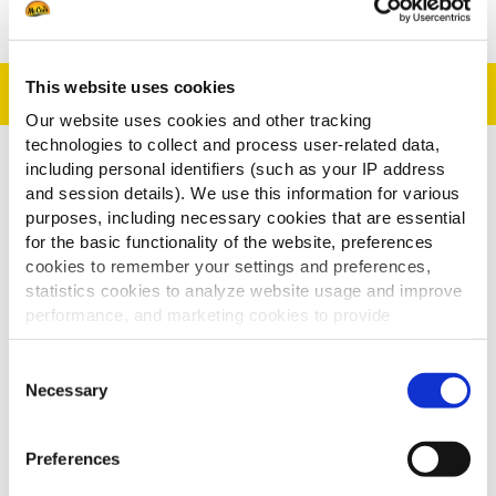
This website uses cookies
Tilberedning
Our website uses cookies and other tracking
technologies to collect and process user-related data,
including personal identifiers (such as your IP address
Steg kartoflerne i rigeligt varm olie ved 175º i 3,15
and session details). We use this information for various
minutter. Dræn på fedtsugende papir og tilføj lidt
purposes, including necessary cookies that are essential
salt.
for the basic functionality of the website, preferences
cookies to remember your settings and preferences,
Krydr kyllingebrystet med salt og peber og steg
statistics cookies to analyze website usage and improve
det i en gryde med olivenolie. Læg låg på og steg i
performance, and marketing cookies to provide
2 minutter på hver side. Riv kyllingebrystet i
personalized content and advertising.
strimler og sæt til side.
Consent
I samme gryde steges hvidløg og hakket ingefær.
By clicking 'Allow all cookies', you consent to the use of
Necessary
Selection
Tilføj strimlede løg og lad det simre. Tilføj
all cookies. If you'd like to customize your preferences,
you can do so by clicking the options below and selecting
karrypasta, hakket chili og karrypulver.
Preferences
'Allow selection.'
Server kartoflerne med kyllingeblandingen på