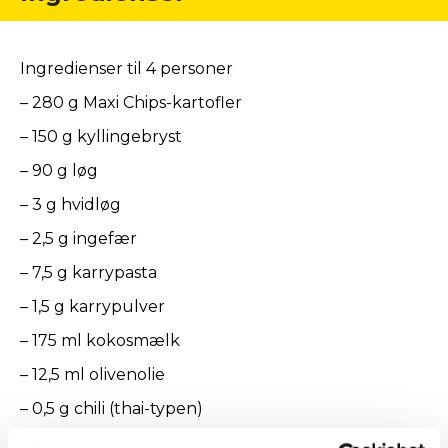
Ingredienser til 4 personer
– 280 g Maxi Chips-kartofler
– 150 g kyllingebryst
– 90 g løg
– 3 g hvidløg
– 2,5 g ingefær
– 7,5 g karrypasta
– 1,5 g karrypulver
– 175 ml kokosmælk
– 12,5 ml olivenolie
– 0,5 g chili (thai-typen)
– 0,5 g purløg