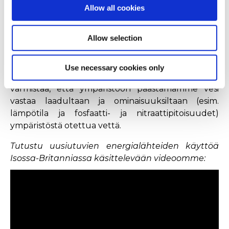
Allow all cookies
Otimme vuonna 2015 käyttöön suunnitelman,
jonka tarkoituksena on vähentää
Allow selection
tuotantolaitostemme veden käyttöä: säästimme
vuosien 2015 ja 2017 välisenä aikana 150 litraa vettä
valmista tuotetonnia kohti. Paransimme lisäksi
Use necessary cookies only
jäteveden käsittelymenetelmiämme, jotta voimme
varmistaa, että ympäristöön päästämämme vesi
vastaa laadultaan ja ominaisuuksiltaan (esim.
lämpötila ja fosfaatti- ja nitraattipitoisuudet)
ympäristöstä otettua vettä.
Tutustu uusiutuvien energialähteiden käyttöä
Isossa-Britanniassa käsittelevään videoomme: