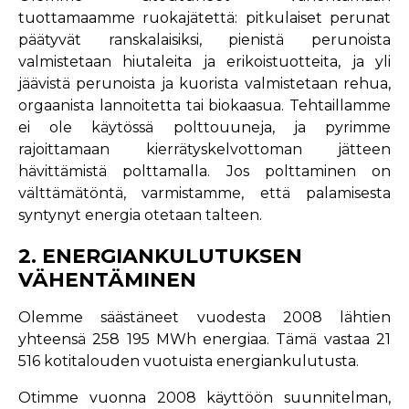
tuottamaamme ruokajätettä: pitkulaiset perunat
päätyvät ranskalaisiksi, pienistä perunoista
valmistetaan hiutaleita ja erikoistuotteita, ja yli
jäävistä perunoista ja kuorista valmistetaan rehua,
orgaanista lannoitetta tai biokaasua. Tehtaillamme
ei ole käytössä polttouuneja, ja pyrimme
rajoittamaan kierrätyskelvottoman jätteen
hävittämistä polttamalla. Jos polttaminen on
välttämätöntä, varmistamme, että palamisesta
syntynyt energia otetaan talteen.
2. ENERGIANKULUTUKSEN
VÄHENTÄMINEN
Olemme säästäneet vuodesta 2008 lähtien
yhteensä 258 195 MWh energiaa. Tämä vastaa 21
516 kotitalouden vuotuista energiankulutusta.
Otimme vuonna 2008 käyttöön suunnitelman,