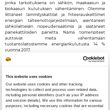
jonka tarkoituksena on sähkön, maakaasun ja
biokaasun kulutuksen vähentäminen. Olemme
liittäneet lämmityskattilat ja friteerauskeittimet
energian talteenottojärjestelmään, asentaneet
sähkölaitteisiin nopeudensäätimiä ja säätäneet
painekattiloiden painetta. Nämä toimenpiteet
auttoivat meitä vähentämään
tuotantolaitostemme energiankulutusta 14 %
vuonna 2017.
3. KESTÄVÄT
TUOTANTOLAITOKSET
This website uses cookies
Olemme vähentäneet metaanipäästöjämme 2 600
000 m3. Tämä tarkoittaa, että ilmakehään on
Our website uses cookies and other tracking
päässyt toimintamme seurauksena 5 300 tonnia
technologies to collect and process user-related data,
including personal identifiers (such as your IP address
vähemmän hiilidioksidia, mikä vastaa 5 300
and session details). We use this information for various
menopaluulentoa Pariisista New Yorkiin. Ranskan
purposes, including necessary cookies that are essential
Matouguesissa sijaitseva tuotantolaitoksemme on