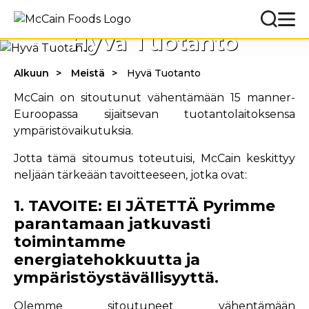
Hyvä Tuotanto
Alkuun
Meistä
Hyvä Tuotanto
McCain on sitoutunut vähentämään 15 manner-
Euroopassa sijaitsevan tuotantolaitoksensa
ympäristövaikutuksia.
Jotta tämä sitoumus toteutuisi, McCain keskittyy
neljään tärkeään tavoitteeseen, jotka ovat:
1. TAVOITE: EI JÄTETTÄ Pyrimme
parantamaan jatkuvasti
toimintamme
energiatehokkuutta ja
ympäristöystävällisyyttä.
Olemme sitoutuneet vähentämään