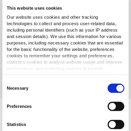
Säilytä aterioiden korkea laatu
This website uses cookies
optimoimalla keittiö-toimintasi
Our website uses cookies and other tracking
uudella tuotteellamme
technologies to collect and process user-related data,
including personal identifiers (such as your IP address
avaa arvokkaita kuluttajien näkemyksiä: paranna
and session details). We use this information for various
tuotteiden laatua toimitettaessa ja noudettaessa,
purposes, including necessary cookies that are essential
jopa aika-, henkilöstö- tai laitteistorajoitteilla. Erotu
for the basic functionality of the website, preferences
kilpailijoista ainutlaatuisella SureCrisp MAXilla
cookies to remember your settings and preferences,
statistics cookies to analyze website usage and improve
-Maximaalinen Rapeus
performance, and marketing cookies to provide
personalized content and advertising.
-Maximaalinen Maku
Consent
By clicking 'Allow all cookies', you consent to the use of
Necessary
Selection
-Maximaalinen toiminta tehokkuus
all cookies. If you'd like to customize your preferences,
you can do so by clicking the options below and selecting
Preferences
'Allow selection.'
To learn more about our cookies, click on "Show details."
Muut katsoivat myös
Statistics
You can withdraw or modify your consent at any time by