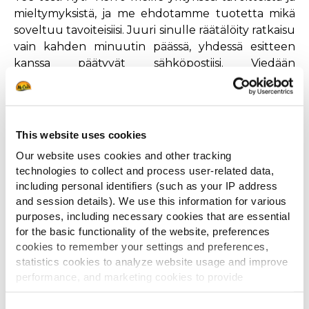
mieltymyksistä, ja me ehdotamme tuotetta mikä
soveltuu tavoiteisiisi. Juuri sinulle räätälöity ratkaisu
vain kahden minuutin päässä, yhdessä esitteen
kanssa päätyvät sähköpostiisi. Viedään
ranskanperunasi seuraavalle tasolle ja annetaan
niiden erottua kilpailijoista!
This website uses cookies
Our website uses cookies and other tracking
technologies to collect and process user-related data,
including personal identifiers (such as your IP address
Muut katsoivat myös
and session details). We use this information for various
purposes, including necessary cookies that are essential
for the basic functionality of the website, preferences
cookies to remember your settings and preferences,
OLETKO VALMIS UUTEEN
statistics cookies to analyze website usage and improve
MARKKINATODELLISUUTEEN?
performance, and marketing cookies to provide
personalized content and advertising.
LUE LISÄÄ
Consent