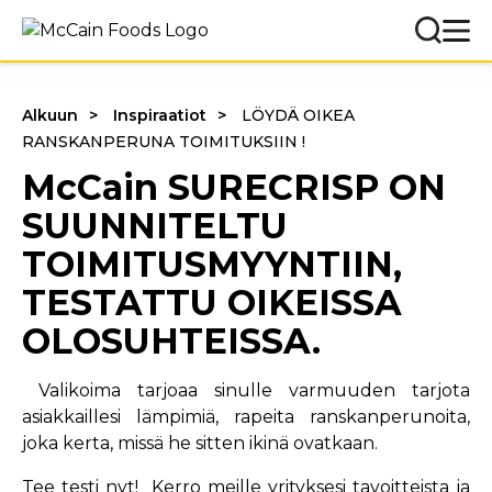
Alkuun
Inspiraatiot
LÖYDÄ OIKEA
RANSKANPERUNA TOIMITUKSIIN !
McCain SURECRISP ON
SUUNNITELTU
TOIMITUSMYYNTIIN,
TESTATTU OIKEISSA
OLOSUHTEISSA.
Valikoima tarjoaa sinulle varmuuden tarjota
asiakkaillesi lämpimiä, rapeita ranskanperunoita,
joka kerta, missä he sitten ikinä ovatkaan.
Tee testi nyt! Kerro meille yrityksesi tavoitteista ja