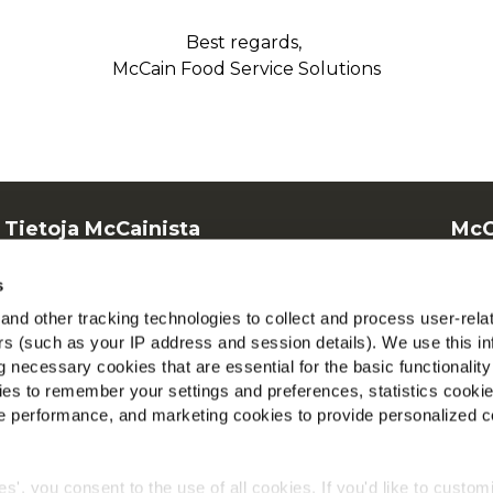
Best regards,
McCain Food Service Solutions
Tietoja McCainista
McC
Tapojemme ohjaama
Nä
s
Työpaikat
Löy
nd other tracking technologies to collect and process user-rela
ers (such as your IP address and session details). We use this in
 necessary cookies that are essential for the basic functionality
es to remember your settings and preferences, statistics cooki
 performance, and marketing cookies to provide personalized c
ies', you consent to the use of all cookies. If you'd like to custo