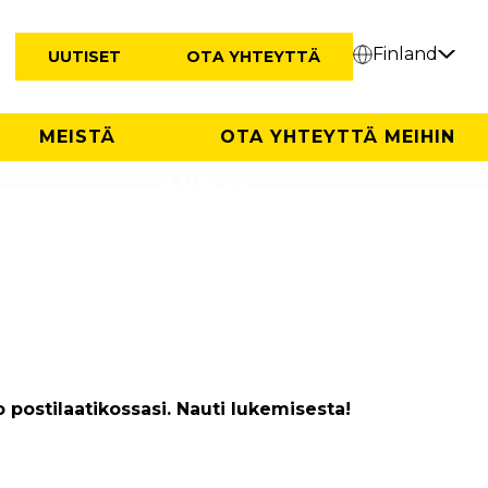
Finland
UUTISET
OTA YHTEYTTÄ
MEISTÄ
OTA YHTEYTTÄ MEIHIN
Kiitos
o postilaatikossasi. Nauti lukemisesta!