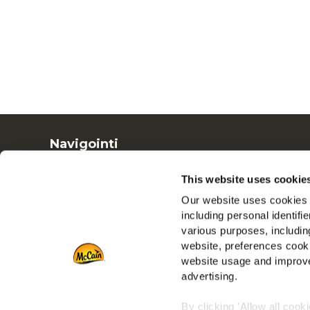
Navigointi
Tuotteet
This website uses cookie
Resepti ideoita
Our website uses cookies a
Tuotemerkit
including personal identifi
Inspiraatiot
various purposes, including
Lataukset
website, preferences cooki
Ota yhteyttä meihin
website usage and improve
advertising.
By clicking 'Allow all cook