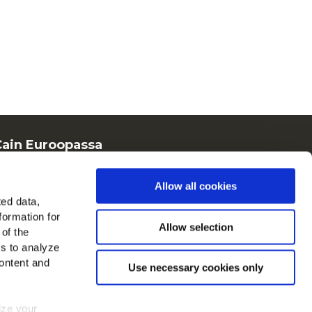
ain Euroopassa
ytä kaikki maat
Allow all cookies
dä meidät
ted data,
formation for
Allow selection
 of the
es to analyze
ontent and
Use necessary cookies only
mize your