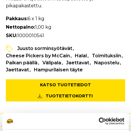
pikapakastettu.
Pakkaus:
6 x 1 kg
Nettopaino:
1,00 kg
SKU:
1000010541
Juusto sorminsyötävät
Cheese Pickers by McCain
Halal
Toimituksiin
Paikan päällä
Välipala
Jaettavat
Napostelu
Jaettavat
Hampurilaisen täyte
KATSO TUOTETIEDOT
TUOTETIETOKORTTI
Edut