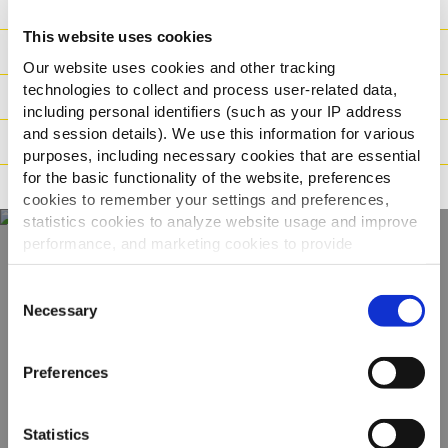
Ravintoarvot
This website uses cookies
Ainesosat
Our website uses cookies and other tracking
technologies to collect and process user-related data,
Paino/Kuljetus
including personal identifiers (such as your IP address
and session details). We use this information for various
Valmistusaika
purposes, including necessary cookies that are essential
for the basic functionality of the website, preferences
Ohjeistus
cookies to remember your settings and preferences,
statistics cookies to analyze website usage and improve
performance, and marketing cookies to provide
personalized content and advertising.
Näe koko
Consent
By clicking 'Allow all cookies', you consent to the use of
Necessary
Selection
valikoimamme
all cookies. If you'd like to customize your preferences,
you can do so by clicking the options below and selecting
Preferences
'Allow selection.'
KATSO TUOTTEET
To learn more about our cookies, click on "Show details."
Statistics
You can withdraw or modify your consent at any time by