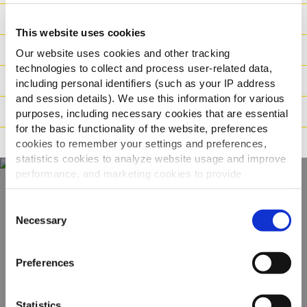
Ravintoarvot
This website uses cookies
Ainesosat
Our website uses cookies and other tracking
technologies to collect and process user-related data,
Paino/Kuljetus
including personal identifiers (such as your IP address
and session details). We use this information for various
Valmistusaika
purposes, including necessary cookies that are essential
for the basic functionality of the website, preferences
Ohjeistus
cookies to remember your settings and preferences,
statistics cookies to analyze website usage and improve
performance, and marketing cookies to provide
personalized content and advertising.
Näe koko
Consent
By clicking 'Allow all cookies', you consent to the use of
Necessary
Selection
valikoimamme
all cookies. If you'd like to customize your preferences,
you can do so by clicking the options below and selecting
Preferences
'Allow selection.'
KATSO TUOTTEET
To learn more about our cookies, click on "Show details."
Statistics