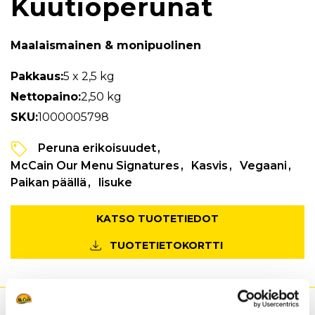
Kuutioperunat
Maalaismainen & monipuolinen
Pakkaus:
5 x 2,5 kg
Nettopaino:
2,50 kg
SKU:
1000005798
Peruna erikoisuudet
McCain Our Menu Signatures
Kasvis
Vegaani
Paikan päällä
lisuke
KATSO TUOTETIEDOT
TUOTETIETOKORTTI
Edut