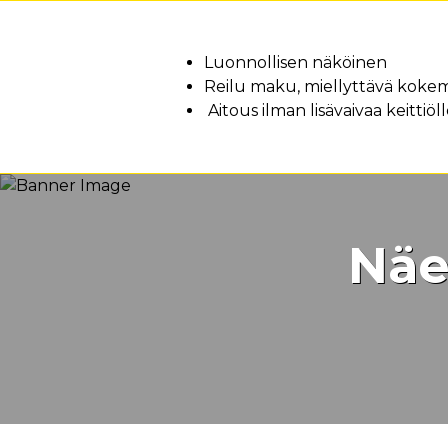
Edut
Luonnollisen näköinen
Reilu maku, miellyttävä koke
Aitous ilman lisävaivaa keittiöl
Näe