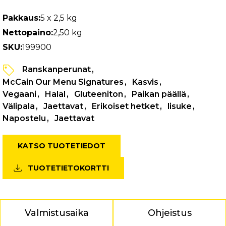
Pakkaus:
5 x 2,5 kg
Nettopaino:
2,50 kg
SKU:
199900
Ranskanperunat
McCain Our Menu Signatures
Kasvis
Vegaani
Halal
Gluteeniton
Paikan päällä
Välipala
Jaettavat
Erikoiset hetket
lisuke
Napostelu
Jaettavat
KATSO TUOTETIEDOT
TUOTETIETOKORTTI
Valmistusaika
Ohjeistus