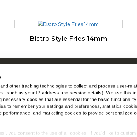
Bistro Style Fries 14mm
Tietoja McCainista
McC
s
Tapojemme ohjaama
Nä
nd other tracking technologies to collect and process user-rela
Työpaikat
ers (such as your IP address and session details). We use this in
Löy
 necessary cookies that are essential for the basic functionality
es to remember your settings and preferences, statistics cooki
 performance, and marketing cookies to provide personalized c
ies', you consent to the use of all cookies. If you'd like to custo