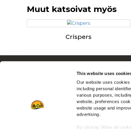
Muut katsoivat myös
Crispers
Navigointi
This website uses cookie
Tuotteet
Our website uses cookies a
Resepti ideoita
including personal identifi
Tuotemerkit
various purposes, including
Inspiraatiot
website, preferences cooki
Lataukset
website usage and improve
advertising.
Ota yhteyttä meihin
By clicking 'Allow all cook