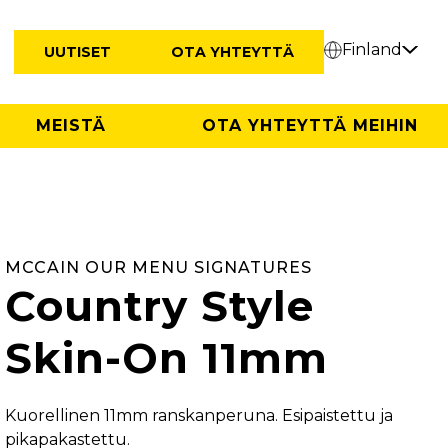
Finland
UUTISET
OTA YHTEYTTÄ
MEISTÄ
OTA YHTEYTTÄ MEIHIN
MCCAIN OUR MENU SIGNATURES
Country Style
Skin-On 11mm
Kuorellinen 11mm ranskanperuna. Esipaistettu ja
pikapakastettu.