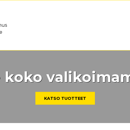
mus
le
 koko valikoim
KATSO TUOTTEET