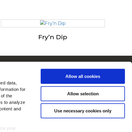
Fry’n Dip
ain Euroopassa
Allow all cookies
ytä kaikki maat
ted data,
formation for
dä meidät
Allow selection
 of the
es to analyze
ontent and
Use necessary cookies only
mize your