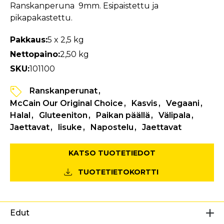
Ranskanperuna 9mm. Esipaistettu ja
pikapakastettu.
Pakkaus:
5 x 2,5 kg
Nettopaino:
2,50 kg
SKU:
101100
Ranskanperunat
McCain Our Original Choice
Kasvis
Vegaani
Halal
Gluteeniton
Paikan päällä
Välipala
Jaettavat
lisuke
Napostelu
Jaettavat
KATSO TUOTETIEDOT
TUOTETIETOKORTTI
Edut