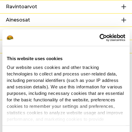
Ravintoarvot
Ainesosat
Paino/Kuljetus
Valmistusaika
This website uses cookies
Ohjeistus
Our website uses cookies and other tracking
technologies to collect and process user-related data,
Aiheeseen liittyvät
including personal identifiers (such as your IP address
and session details). We use this information for various
reseptit
purposes, including necessary cookies that are essential
for the basic functionality of the website, preferences
cookies to remember your settings and preferences,
statistics cookies to analyze website usage and improve
Laadukas Hampurilainen Home Style
performance, and marketing cookies to provide
-Ranskanperunoiden Kanssa
personalized content and advertising.