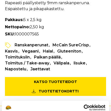
Rapeasti päällystetty 9mm ranskanperuna.
Esipaistettu ja pikapakastettu.
Pakkaus:
5 x 2,5 kg
Nettopaino:
2,50 kg
SKU:
1000007565
Ranskanperunat
McCain SureCrisp
Kasvis
Vegaani
Halal
Gluteeniton
Toimituksiin
Paikan päällä
Toimitus / Take-away
Välipala
lisuke
Napostelu
Jaettavat
KATSO TUOTETIEDOT
TUOTETIETOKORTTI