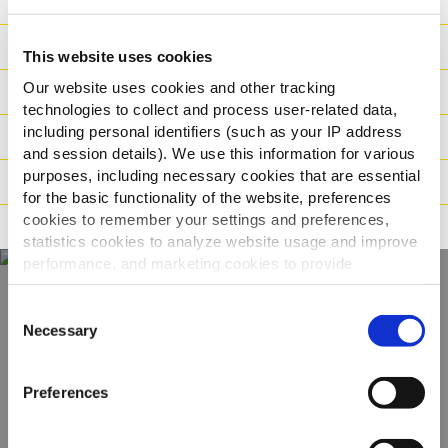
Edut
Ravintoarvot
This website uses cookies
Our website uses cookies and other tracking
Ainesosat
technologies to collect and process user-related data,
including personal identifiers (such as your IP address
Paino/Kuljetus
and session details). We use this information for various
purposes, including necessary cookies that are essential
Valmistusaika
for the basic functionality of the website, preferences
cookies to remember your settings and preferences,
Ohjeistus
statistics cookies to analyze website usage and improve
performance, and marketing cookies to provide
personalized content and advertising.
Consent
Näe koko
By clicking 'Allow all cookies', you consent to the use of
Necessary
Selection
all cookies. If you'd like to customize your preferences,
valikoimamme
you can do so by clicking the options below and selecting
Preferences
'Allow selection.'
KATSO TUOTTEET
To learn more about our cookies, click on "Show details."