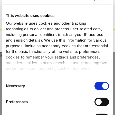
Ravintoarvot
Ainesosat
This website uses cookies
Our website uses cookies and other tracking
Paino/Kuljetus
technologies to collect and process user-related data,
including personal identifiers (such as your IP address
Valmistusaika
and session details). We use this information for various
purposes, including necessary cookies that are essential
Ohjeistus
for the basic functionality of the website, preferences
cookies to remember your settings and preferences,
statistics cookies to analyze website usage and improve
performance, and marketing cookies to provide
Näe koko
personalized content and advertising.
valikoimamme
Consent
By clicking 'Allow all cookies', you consent to the use of
Necessary
Selection
all cookies. If you'd like to customize your preferences,
KATSO TUOTTEET
you can do so by clicking the options below and selecting
Preferences
'Allow selection.'
To learn more about our cookies, click on "Show details."