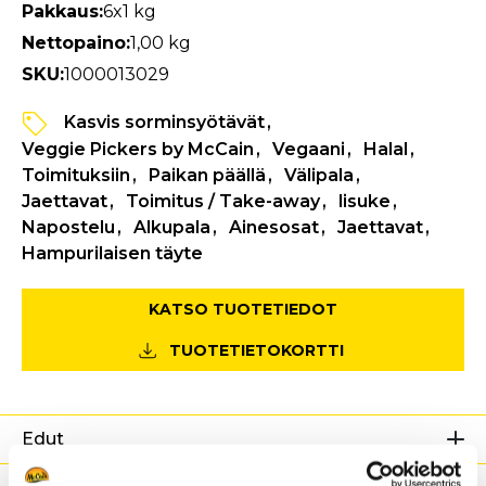
Pakkaus:
6x1 kg
Nettopaino:
1,00 kg
SKU:
1000013029
Kasvis sorminsyötävät
Veggie Pickers by McCain
Vegaani
Halal
Toimituksiin
Paikan päällä
Välipala
Jaettavat
Toimitus / Take-away
lisuke
Napostelu
Alkupala
Ainesosat
Jaettavat
Hampurilaisen täyte
KATSO TUOTETIEDOT
TUOTETIETOKORTTI
Edut