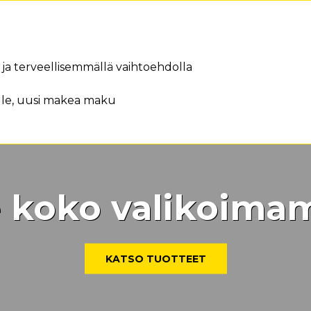
ä ja terveellisemmällä vaihtoehdolla
lle, uusi makea maku
 koko valikoim
KATSO TUOTTEET