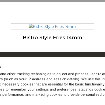
Bistro Style Fries 14mm
Tietoja McCainista
McC
s
Tapojemme ohjaama
Nä
nd other tracking technologies to collect and process user-rela
Työpaikat
ers (such as your IP address and session details). We use this in
Löy
 necessary cookies that are essential for the basic functionality
es to remember your settings and preferences, statistics cooki
 performance, and marketing cookies to provide personalized c