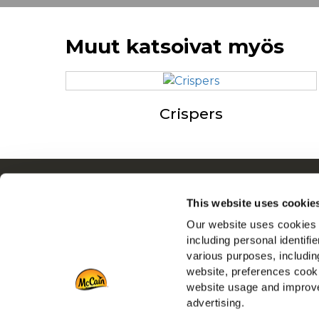
Muut katsoivat myös
Crispers
Navigointi
This website uses cookie
Tuotteet
Our website uses cookies a
Resepti ideoita
including personal identifi
Tuotemerkit
various purposes, including
Inspiraatiot
website, preferences cooki
Lataukset
website usage and improve
advertising.
Ota yhteyttä meihin