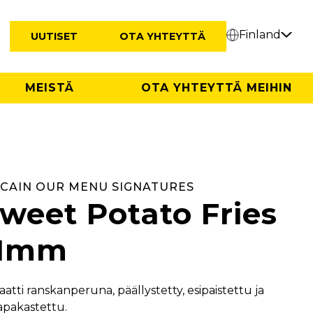
Finland
UUTISET
OTA YHTEYTTÄ
MEISTÄ
OTA YHTEYTTÄ MEIHIN
CAIN OUR MENU SIGNATURES
weet Potato Fries
11mm
aatti ranskanperuna, päällystetty, esipaistettu ja
apakastettu.