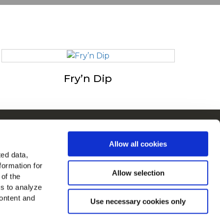
Fry’n Dip
ain Euroopassa
Allow all cookies
ytä kaikki maat
ted data,
formation for
dä meidät
Allow selection
 of the
es to analyze
ontent and
Use necessary cookies only