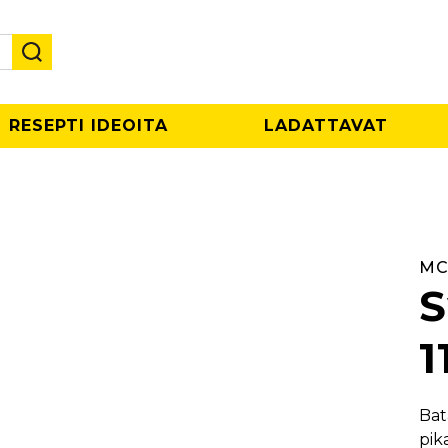
RESEPTI IDEOITA
LADATTAVAT
MC
S
Bat
pik