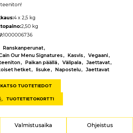
teeniton!
kaus:
4 x 2,5 kg
topaino:
2,50 kg
U:
1000006736
Ranskanperunat
ain Our Menu Signatures
Kasvis
Vegaani
teeniton
Paikan päällä
Välipala
Jaettavat
koiset hetket
lisuke
Napostelu
Jaettavat
KATSO TUOTETIEDOT
TUOTETIETOKORTTI
Valmistusaika
Ohjeistus