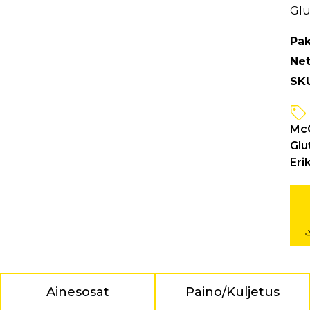
Glu
Pak
Net
SK
McC
Glu
Eri
Ainesosat
Paino/Kuljetus