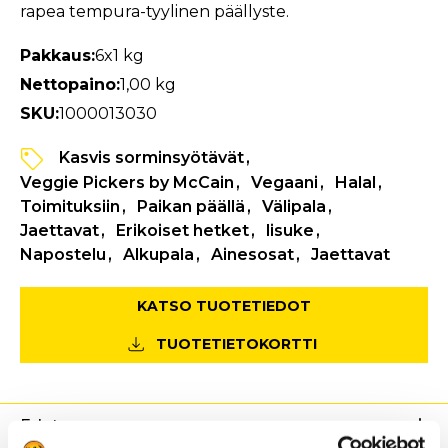
rapea tempura-tyylinen päällyste.
Pakkaus:
6x1 kg
Nettopaino:
1,00 kg
SKU:
1000013030
Kasvis sorminsyötävät
Veggie Pickers by McCain
Vegaani
Halal
Toimituksiin
Paikan päällä
Välipala
Jaettavat
Erikoiset hetket
lisuke
Napostelu
Alkupala
Ainesosat
Jaettavat
KATSO TUOTETIEDOT
TUOTETIETOKORTTI
Edut