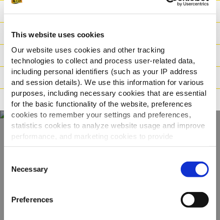
Ravintoarvot
Ainesosat
This website uses cookies
Our website uses cookies and other tracking
Paino/Kuljetus
technologies to collect and process user-related data,
including personal identifiers (such as your IP address
Valmistusaika
and session details). We use this information for various
purposes, including necessary cookies that are essential
Ohjeistus
for the basic functionality of the website, preferences
cookies to remember your settings and preferences,
statistics cookies to analyze website usage and improve
performance, and marketing cookies to provide
Näe koko
personalized content and advertising.
Consent
valikoimamme
By clicking 'Allow all cookies', you consent to the use of
Necessary
Selection
all cookies. If you'd like to customize your preferences,
you can do so by clicking the options below and selecting
KATSO TUOTTEET
Preferences
'Allow selection.'