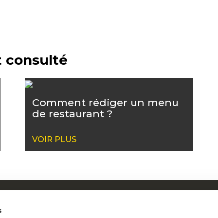
 consulté
Comment rédiger un menu
de restaurant ?
VOIR PLUS
ui sommes-nous
Mc
s
os racines nous engagent