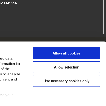
odservice
Cain en Europe
Allow all cookies
Voir tous les pays
ted data,
formation for
ouvez-nous sur
Allow selection
 of the
es to analyze
ontent and
Use necessary cookies only
mize your