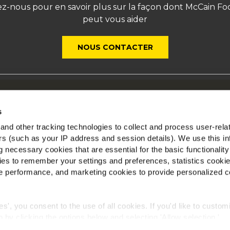
z-nous pour en savoir plus sur la façon dont McCain Fo
peut vous aider
NOUS CONTACTER
ui sommes-nous
Mc
s
os racines nous engagent
nd other tracking technologies to collect and process user-rela
space Agriculteurs
ers (such as your IP address and session details). We use this in
Tr
ecrutement
 necessary cookies that are essential for the basic functionality
ews
es to remember your settings and preferences, statistics cooki
AQ
 performance, and marketing cookies to provide personalized c
ies', you consent to the use of all cookies. If you'd like to custo
 by clicking the options below and selecting 'Allow selection.'