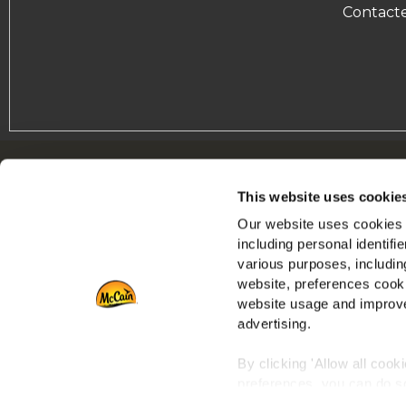
Contacte
Navigation
Q
This website uses cookie
Produits
N
Our website uses cookies a
Recettes
E
including personal identifi
Marques
R
various purposes, including
Inspiration
N
website, preferences cooki
Téléchargements
F
website usage and improve
advertising.
Nous contacter
By clicking 'Allow all cook
preferences, you can do so