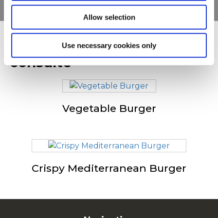
Allow selection
D'autres ont également
Use necessary cookies only
consulté
Vegetable Burger
Crispy Mediterranean Burger