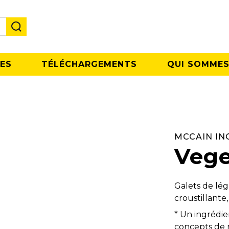
ES
TÉLÉCHARGEMENTS
QUI SOMMES
MCCAIN IN
Vege
Galets de lé
croustillante,
* Un ingrédi
concepts de r