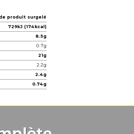
de produit surgelé
729kJ (174kcal)
8.5g
0.7g
21g
2.2g
2.4g
0.74g
mplète