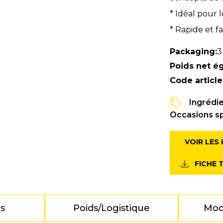
* Idéal pour 
* Rapide et fa
Packaging:
3
Poids net é
Code article
Ingrédi
Occasions s
VOIR LES
FICHE 
ts
Poids/Logistique
Mod