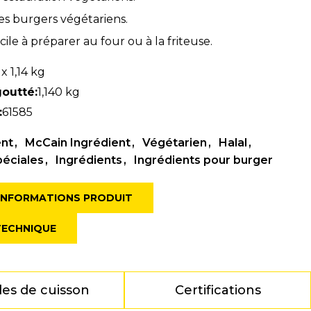
les burgers végétariens.
cile à préparer au four ou à la friteuse.
 x 1,14 kg
goutté:
1,140 kg
:
61585
ent
McCain Ingrédient
Végétarien
Halal
péciales
Ingrédients
Ingrédients pour burger
 INFORMATIONS PRODUIT
TECHNIQUE
es de cuisson
Certifications