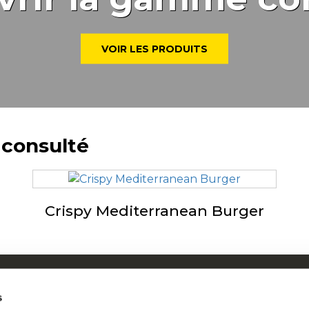
VOIR LES PRODUITS
 consulté
Crispy Mediterranean Burger
ui sommes-nous
Mc
s
os racines nous engagent