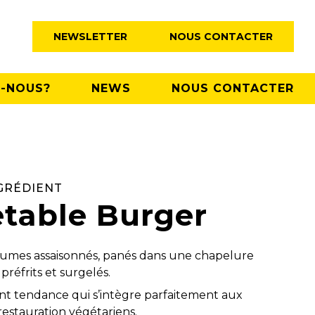
NEWSLETTER
NOUS CONTACTER
-NOUS?
NEWS
NOUS CONTACTER
GRÉDIENT
table Burger
gumes assaisonnés, panés dans une chapelure
 préfrits et surgelés.
ent tendance qui s’intègre parfaitement aux
estauration végétariens.