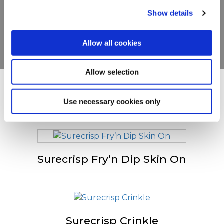
complète
Show details
VOIR LES PRODUITS
Allow all cookies
Allow selection
D'autres ont également
Use necessary cookies only
consulté
Surecrisp Fry’n Dip Skin On
Surecrisp Crinkle