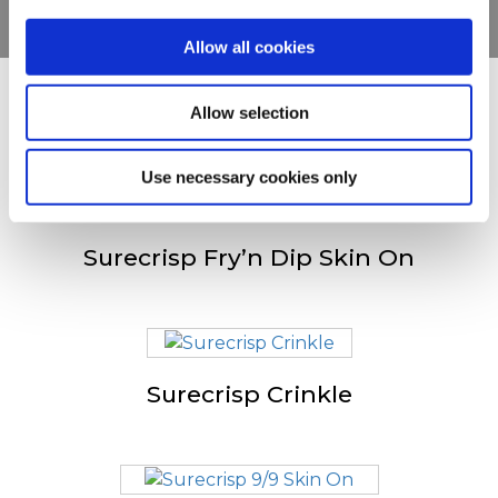
Allow all cookies
D'autres ont également
Allow selection
consulté
Use necessary cookies only
Surecrisp Fry’n Dip Skin On
Surecrisp Crinkle