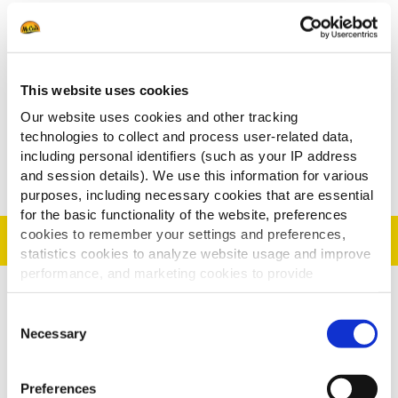
sauce mexicaine
Citron vert
1 c. à c. paprika fumé ou cumin
This website uses cookies
Sel
Our website uses cookies and other tracking
Poivre
technologies to collect and process user-related data,
including personal identifiers (such as your IP address
Huile d’olive
and session details). We use this information for various
purposes, including necessary cookies that are essential
for the basic functionality of the website, preferences
cookies to remember your settings and preferences,
Préparation
statistics cookies to analyze website usage and improve
performance, and marketing cookies to provide
personalized content and advertising.
Cuire le riz
Consent
By clicking 'Allow all cookies', you consent to the use of
Necessary
Selection
Assaisonner avec le mélange huile, sel, paprika
all cookies. If you'd like to customize your preferences,
ou cumin et jus de citron
you can do so by clicking the options below and selecting
Preferences
Couper le poivron rouge en dés
'Allow selection.'