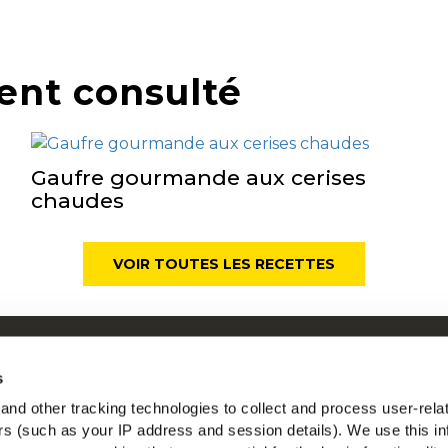
ent consulté
Gaufre gourmande aux cerises
chaudes
VOIR TOUTES LES RECETTES
ui sommes-nous
Mc
s
os racines nous engagent
nd other tracking technologies to collect and process user-rela
space Agriculteurs
ers (such as your IP address and session details). We use this in
Tr
ecrutement