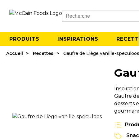
Search
PRODUITS
INSPIRATIONS
RECETT
Accueil
Recettes
Gaufre de Liège vanille-speculoo
Gauf
Inspirati
Gaufre de 
desserts 
gourmande
Prod
Snac