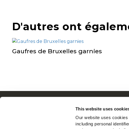
D'autres ont égalem
Gaufres de Bruxelles garnies
Navigation
Q
This website uses cookie
Produits
N
Our website uses cookies a
Recettes
E
including personal identifi
Marques
R