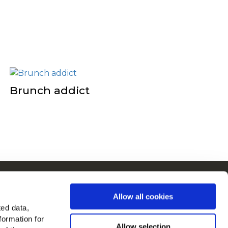
Brunch addict
Cain en Europe
Allow all cookies
Voir tous les pays
ted data,
formation for
ouvez-nous sur
Allow selection