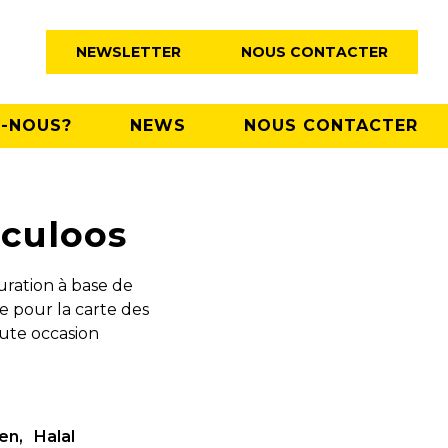
NEWSLETTER
NOUS CONTACTER
-NOUS?
NEWS
NOUS CONTACTER
eculoos
uration à base de
le pour la carte des
ute occasion
ien
Halal