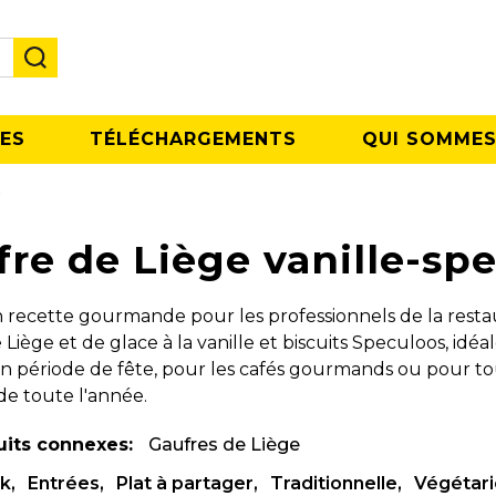
ES
TÉLÉCHARGEMENTS
QUI SOMMES
s
re de Liège vanille-sp
on recette gourmande pour les professionnels de la resta
Liège et de glace à la vanille et biscuits Speculoos, idéa
en période de fête, pour les cafés gourmands ou pour to
 toute l'année.
uits connexes:
Gaufres de Liège
k
Entrées
Plat à partager
Traditionnelle
Végétar